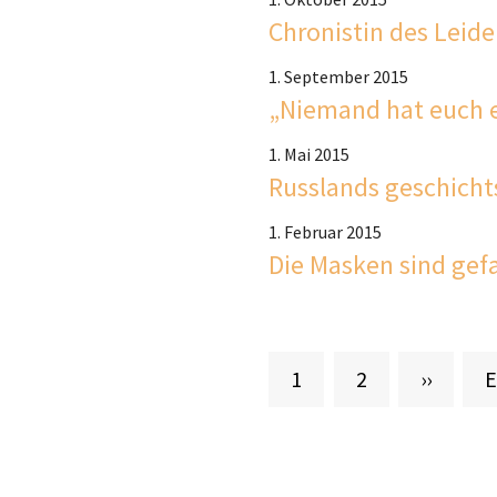
Chronistin des Leid
1. September 2015
„Niemand hat euch 
1. Mai 2015
Russlands geschicht
1. Februar 2015
Die Masken sind gefa
Aktuelle Seite
Seite
Nächste
L
1
2
››
E