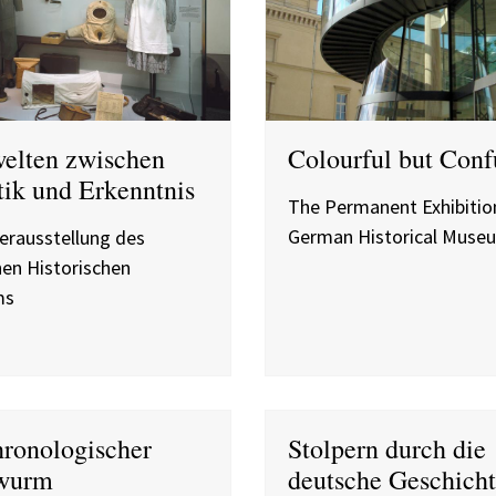
elten zwischen
Colourful but Conf
tik und Erkenntnis
The Permanent Exhibition
German Historical Muse
erausstellung des
en Historischen
ms
hronologischer
Stolpern durch die
wurm
deutsche Geschich