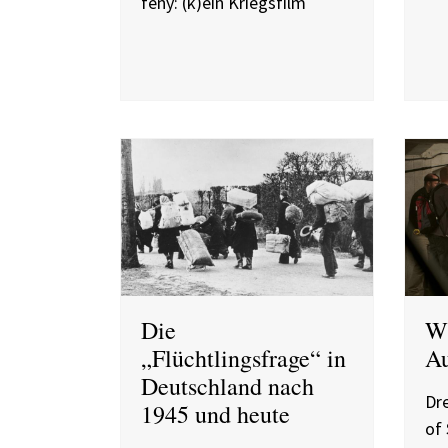
fény: (k)ein Kriegsfilm
Die
Wi
„Flüchtlingsfrage“ in
Au
Deutschland nach
Dre
1945 und heute
of 