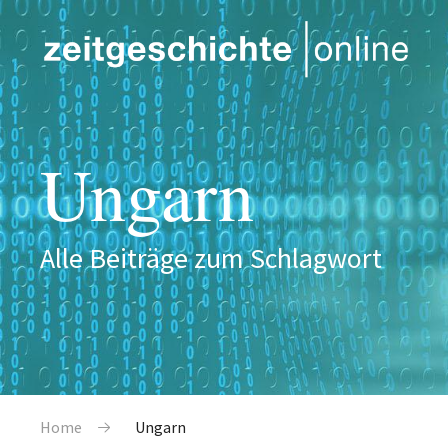
Direkt zum Inhalt
Ungarn
Alle Beiträge zum Schlagwort
Pfadnavigation
Home
Ungarn