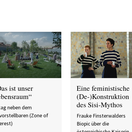
as ist unser
Eine feministische
ebensraum“
(De-)Konstruktion
des Sisi-Mythos
ltag neben dem
orstellbaren (Zone of
Frauke Finsterwalders
erest)
Biopic über die
österreichische Kaiserin