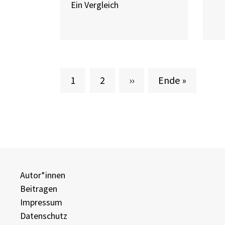
Ein Vergleich
Aktuelle Seite
Seite
Nächste Seite
Letzte Seite
1
2
››
Ende »
Autor*innen
Beitragen
Impressum
Datenschutz