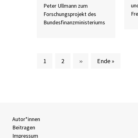
und
Peter Ullmann zum
Fre
Forschungsprojekt des
Bundesfinanzministeriums
Aktuelle Seite
Seite
Nächste Seite
Letzte Seite
1
2
››
Ende »
Autor*innen
Beitragen
Impressum