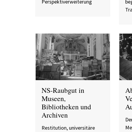
Perspektiverweiterung
beg
Tr
NS-Raubgut in
Ab
Museen,
Ve
Bibliotheken und
Au
Archiven
De
Med
Restitution, universitäre