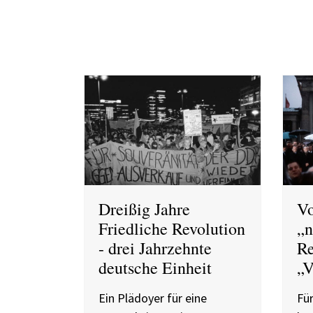
Dreißig Jahre
Vo
Friedliche Revolution
„n
- drei Jahrzehnte
Re
deutsche Einheit
„V
Ein Plädoyer für eine
Für