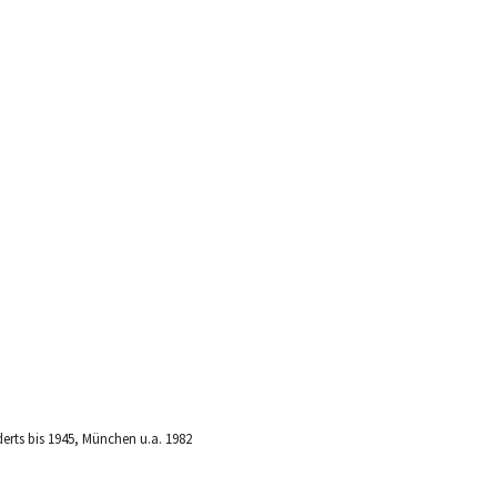
drucke
Inst
mail
blue
derts bis 1945, München u.a. 1982