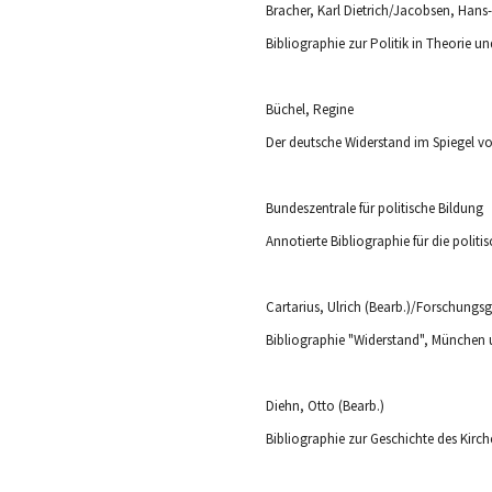
Bibliographie zur Politik in Theorie u
Büchel, Regine
Der deutsche Widerstand im Spiegel von
Bundeszentrale für politische Bildung
Annotierte Bibliographie für die politi
Cartarius, Ulrich (Bearb.)/Forschungsge
Bibliographie "Widerstand", München u
Diehn, Otto (Bearb.)
Bibliographie zur Geschichte des Kirc
Edelheit, Abraham J./Edelheit, Hershel