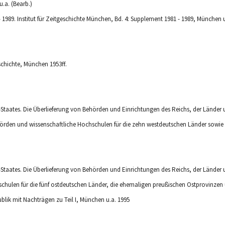
- 1989. Institut für Zeitgeschichte München, Bd. 4: Supplement 1981 - 1989, München 
eschichte, München 1953ff.
-Staates. Die Überlieferung von Behörden und Einrichtungen des Reichs, der Länder u
örden und wissenschaftliche Hochschulen für die zehn westdeutschen Länder sowie 
-Staates. Die Überlieferung von Behörden und Einrichtungen des Reichs, der Länder u
hulen für die fünf ostdeutschen Länder, die ehemaligen preußischen Ostprovinzen u
blik mit Nachträgen zu Teil I, München u.a. 1995
dolf/Tyrell, Albrecht (Hrsg.)