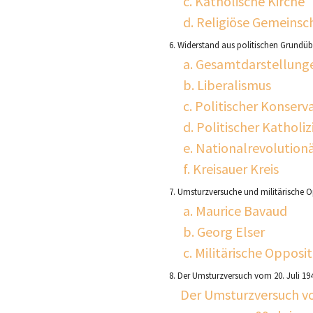
d. Religiöse Gemeinsc
6. Widerstand aus politischen Grund
a. Gesamtdarstellung
b. Liberalismus
c. Politischer Konserv
d. Politischer Katholi
e. Nationalrevolutio
f. Kreisauer Kreis
7. Umsturzversuche und militärische O
a. Maurice Bavaud
b. Georg Elser
c. Militärische Opposi
8. Der Umsturzversuch vom 20. Juli 19
Der Umsturzversuch vo
09_krieg.
9. Widerstand im Krieg