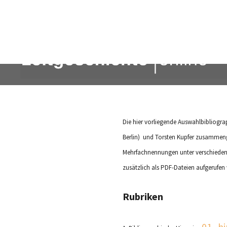
Die hier vorliegende Auswahlbibliogr
Berlin) und Torsten Kupfer zusammeng
Mehrfachnennungen unter verschieden
zusätzlich als PDF-Dateien aufgerufen
Rubriken
01_hi
1. Bibliographische Hinweise