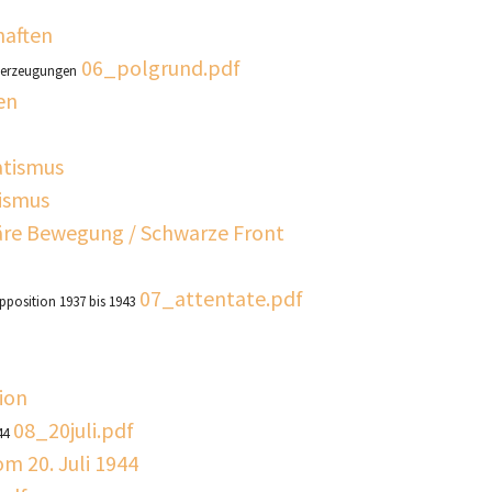
haften
06_polgrund.pdf
überzeugungen
en
atismus
zismus
näre Bewegung / Schwarze Front
07_attentate.pdf
pposition 1937 bis 1943
tion
08_20juli.pdf
44
m 20. Juli 1944
pdf