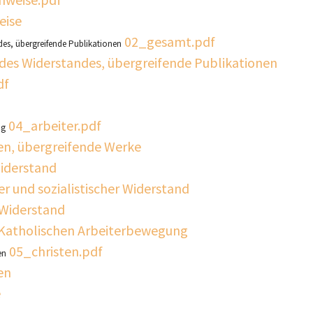
eise
02_gesamt.pdf
des, übergreifende Publikationen
es Widerstandes, übergreifende Publikationen
df
04_arbeiter.pdf
ng
en, übergreifende Werke
iderstand
er und sozialistischer Widerstand
 Widerstand
r Katholischen Arbeiterbewegung
05_christen.pdf
en
en
e