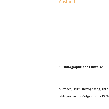
1. Bibliographische Hinweise
Auerbach, Hellmuth/Vogelsang, Thilo 
Bibliographie zur Zeitgeschichte 1953 -
Auerbach, Hellmuth/Weisz, Christoph u