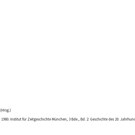
(Hrsg.)
 1980. Institut für Zeitgeschichte München, 3 Bde., Bd. 2: Geschichte des 20. Jahrhun
.a. (Bearb.)