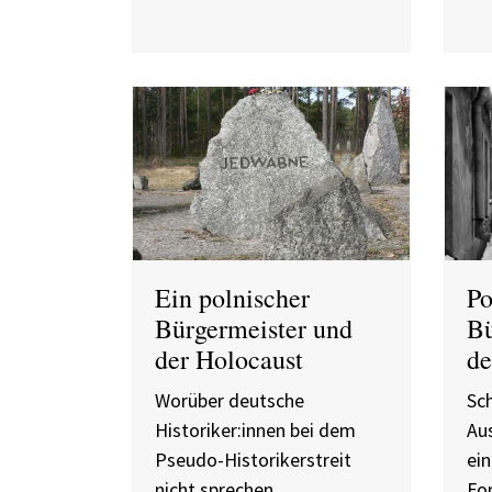
Ein polnischer
Po
Bürgermeister und
Bü
der Holocaust
de
Worüber deutsche
Sc
Historiker:innen bei dem
Au
Pseudo-Historikerstreit
ein
nicht sprechen
Fo