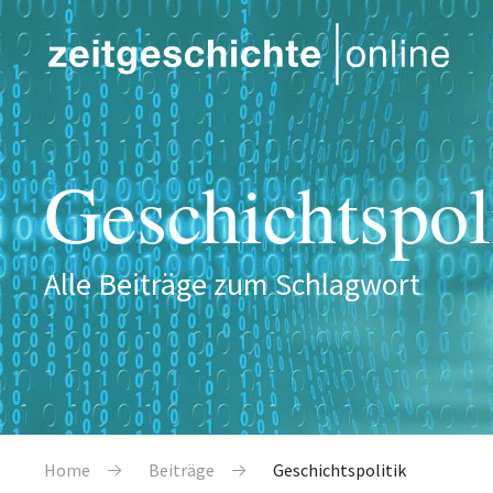
Direkt zum Inhalt
Geschichtspol
Alle Beiträge zum Schlagwort
Pfadnavigation
Home
Beiträge
Geschichtspolitik