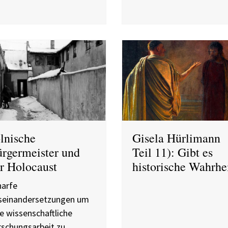
lnische
Gisela Hürlimann
rgermeister und
Teil 11): Gibt es
r Holocaust
historische Wahrhe
harfe
seinandersetzungen um
e wissenschaftliche
rschungsarbeit zu