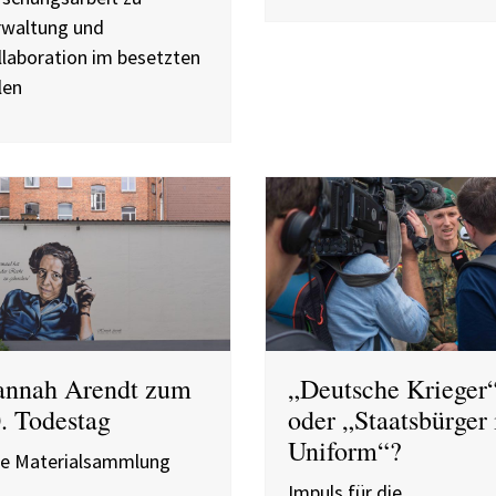
rwaltung und
llaboration im besetzten
len
nnah Arendt zum
„Deutsche Krieger
. Todestag
oder „Staatsbürger 
Uniform“?
ne Materialsammlung
Impuls für die