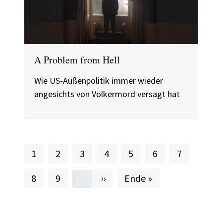
A Problem from Hell
Wie US-Außenpolitik immer wieder
angesichts von Völkermord versagt hat
Aktuelle Seite
Seite
Seite
Seite
Seite
Seite
Seite
1
2
3
4
5
6
7
Seite
Seite
Nächste Seite
Letzte Seite
8
9
››
Ende »
…