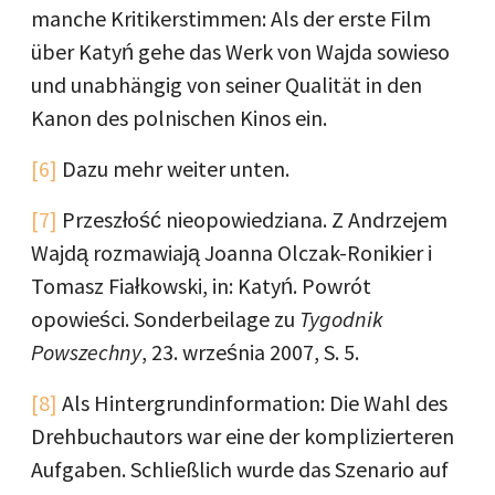
manche Kritikerstimmen: Als der erste Film
über Katyń gehe das Werk von Wajda sowieso
und unabhängig von seiner Qualität in den
Kanon des polnischen Kinos ein.
[6]
Dazu mehr weiter unten.
[7]
Przeszłość nieopowiedziana. Z Andrzejem
Wajdą rozmawiają Joanna Olczak-Ronikier i
Tomasz Fiałkowski, in: Katyń. Powrót
opowieści. Sonderbeilage zu
Tygodnik
Powszechny
, 23. września 2007, S. 5.
[8]
Als Hintergrundinformation: Die Wahl des
Drehbuchautors war eine der komplizierteren
Aufgaben. Schließlich wurde das Szenario auf