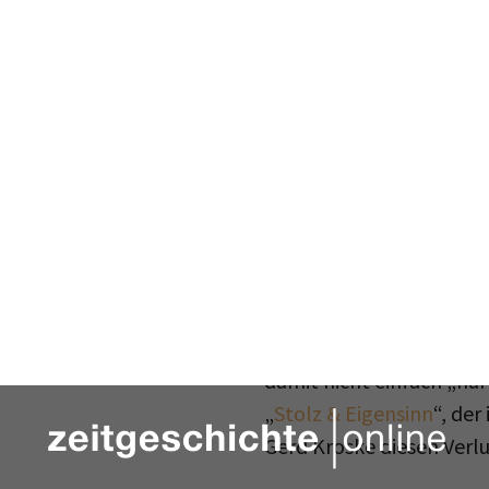
Der Alltag vieler Mensch
deswegen sogar als „Arb
sich bewusst machen, we
Industriebetriebe für di
damit nicht einfach „nur
„
Stolz & Eigensinn
“, der
Gerd Kroske diesen Verl
Als Grundlage für seinen