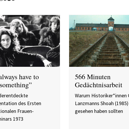
always have to
566 Minuten
 something”
Gedächtnisarbeit
derentdeckte
Warum Historiker*innen 
tation des Ersten
Lanzmanns Shoah (1985)
tionalen Frauen-
gesehen haben sollten
inars 1973