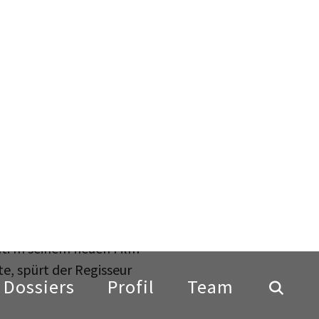
Bildinfo
ckblickend wird die DDR
t der Arbeit muss man
ung der DDR-
. Viele Menschen verloren
ät. In seinem neuen Film
te, spürt der Regisseur
urückgreifen: In den