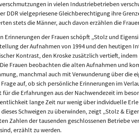
 der DDR vielgepriesene Gleichberechtigung ihre Grenz
ten stets die Männer, auch davon erzählen die Frauen
n Erinnerungen der Frauen schöpft „Stolz und Eigensi
tellung der Aufnahmen von 1994 und den heutigen Int
ischer Kontrast, den Kroske zusätzlich vertieft, indem
 Die Frauen beobachten die alten Aufnahmen und kom
timmung, manchmal auch mit Verwunderung über die e
e Frage auf, ob sich persönliche Erinnerungen im Verla
lt für die Erfahrungen aus der Nachwendezeit im beso
ffentlichkeit lange Zeit nur wenig über individuelle Er
t, dieses Schweigen zu überwinden, zeigt „Stolz & Eig
ten Zahlen der tausenden geschlossenen Betriebe verb
 sind, erzählt zu werden.
ensinn“ nicht zuletzt in eine Lücke in der filmischen 