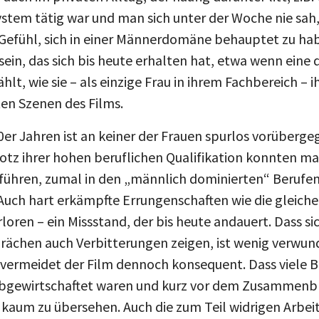
ystem tätig war und man sich unter der Woche nie sah,
 Gefühl, sich in einer Männerdomäne behauptet zu ha
ein, das sich bis heute erhalten hat, etwa wenn eine 
hlt, wie sie – als einzige Frau in ihrem Fachbereich – 
ten Szenen des Films.
r Jahren ist an keiner der Frauen spurlos vorübergega
rotz ihrer hohen beruflichen Qualifikation konnten ma
sführen, zumal in den „männlich dominierten“ Berufen,
uch hart erkämpfte Errungenschaften wie die gleiche
loren – ein Missstand, der bis heute andauert. Dass si
rächen auch Verbitterungen zeigen, ist wenig verwund
vermeidet der Film dennoch konsequent. Dass viele Be
abgewirtschaftet waren und kurz vor dem Zusammenbru
kaum zu übersehen. Auch die zum Teil widrigen Arbe
rschmutzungen in vielen Industriebetrieben verschwe