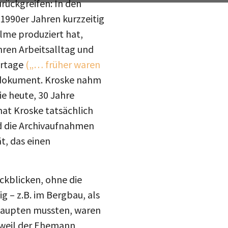
 1990er Jahren kurzzeitig
lme produziert hat,
hren Arbeitsalltag und
ortage
(„… früher waren
eitdokument. Kroske nahm
e heute, 30 Jahre
hat Kroske tatsächlich
d die Archivaufnahmen
t, das einen
ückblicken, ohne die
g – z.B. im Bergbau, als
behaupten mussten, waren
. weil der Ehemann