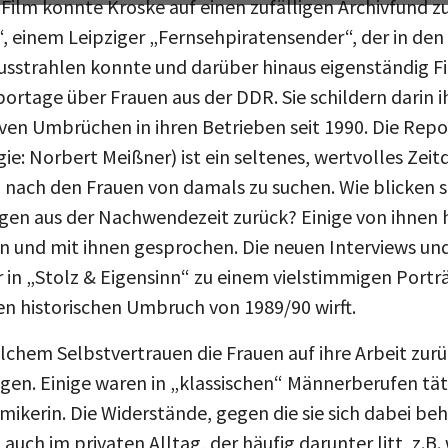
“, einem Leipziger „Fernsehpiratensender“, der in den
sstrahlen konnte und darüber hinaus eigenständig Fi
portage über Frauen aus der DDR. Sie schildern darin i
ven Umbrüchen in ihren Betrieben seit 1990. Die Rep
egie: Norbert Meißner) ist ein seltenes, wertvolles Z
 nach den Frauen von damals zu suchen. Wie blicken si
ngen aus der Nachwendezeit zurück? Einige von ihnen 
 und mit ihnen gesprochen. Die neuen Interviews un
 in „Stolz & Eigensinn“ zu einem vielstimmigen Porträ
en historischen Umbruch von 1989/90 wirft.
welchem Selbstvertrauen die Frauen auf ihre Arbeit zur
gen. Einige waren in „klassischen“ Männerberufen täti
emikerin. Die Widerstände, gegen die sie sich dabei 
auch im privaten Alltag, der häufig darunter litt, z.B