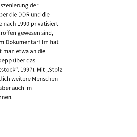
drucke
ber die DDR und die
Inst
mail
e nach 1990 privatisiert
roffen gewesen sind,
blue
. Im Dokumentarfilm hat
t man etwa an die
oepp über das
tstock“, 1997). Mit „Stolz
tlich weitere Menschen
 aber auch im
nnen.