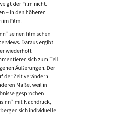
en – in den höheren
 im Film.
nn“ seinen filmischen
erviews. Daraus ergibt
 er wiederholt
mentieren sich zum Teil
igenen Äußerungen. Der
uf der Zeit verändern
nderen Maße, weil in
lebnisse gesprochen
ensinn“ mit Nachdruck,
ergen sich individuelle
teilen
Inszenierung der