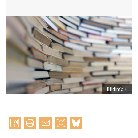
Bildinfo
Instagram
bluesky
teilen
drucken
mail