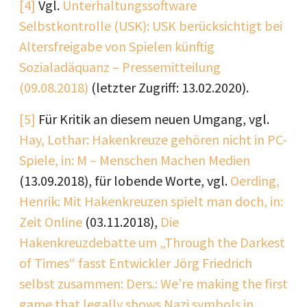
[4]
Vgl.
Unterhaltungssoftware
Selbstkontrolle (USK): USK berücksichtigt bei
Altersfreigabe von Spielen künftig
Sozialadäquanz – Pressemitteilung
(09.08.2018)
(letzter Zugriff: 13.02.2020).
[5]
Für Kritik an diesem neuen Umgang, vgl.
Hay, Lothar: Hakenkreuze gehören nicht in PC-
Spiele, in: M – Menschen Machen Medien
(13.09.2018), für lobende Worte, vgl.
Oerding,
Henrik: Mit Hakenkreuzen spielt man doch, in:
Zeit Online
(03.11.2018),
Die
Hakenkreuzdebatte um „Through the Darkest
of Times“ fasst Entwickler Jörg Friedrich
selbst zusammen: Ders.: We’re making the first
game that legally shows Nazi symbols in