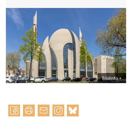
Bildinfo
Instagram
bluesky
teilen
drucken
mail