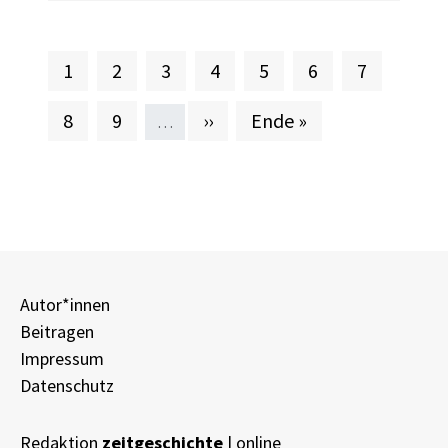
Aktuelle Seite
Seite
Seite
Seite
Seite
Seite
Seite
1
2
3
4
5
6
7
Seite
Seite
Nächste Seite
Letzte Seite
8
9
››
Ende »
…
Autor*innen
Beitragen
Impressum
Datenschutz
Redaktion
zeitgeschichte
| online