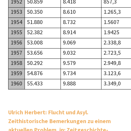
1952
50.859
8.418
857,3
1953
50.350
8.610
1.265,3
1954
51.880
8.732
1.5607
1955
52.382
8.914
1.9425
1956
53.008
9.069
2.338,8
1957
53.656
9.032
2.723,5
1958
50.292
9.579
2.949,8
1959
54.876
9.734
3.123,6
1960
55.433
9.888
3.349,0
Ulrich Herbert: Flucht und Asyl.
Zeithistorische Bemerkungen zu einem
aktuellen Problem, in: Zeitgeschichte-