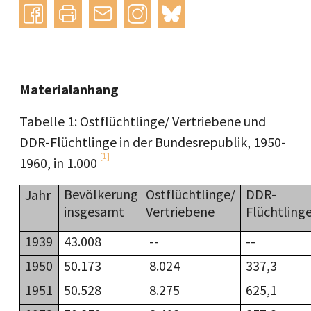
Instagram
bluesky
teilen
drucken
mail
Materialanhang
Tabelle 1: Ostflüchtlinge/ Vertriebene und
DDR-Flüchtlinge in der Bundesrepublik, 1950-
[1]
1960, in 1.000
Bevölkerung
Ostflüchtlinge/
DDR-
Jahr
insgesamt
Vertriebene
Flüchtling
1939
43.008
--
--
1950
50.173
8.024
337,3
1951
50.528
8.275
625,1