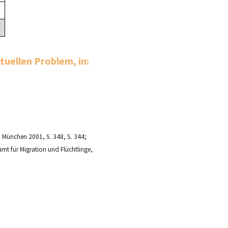
tuellen Problem, in:
e, München 2001, S. 348, S. 344;
mt für Migration und Flüchtlinge,