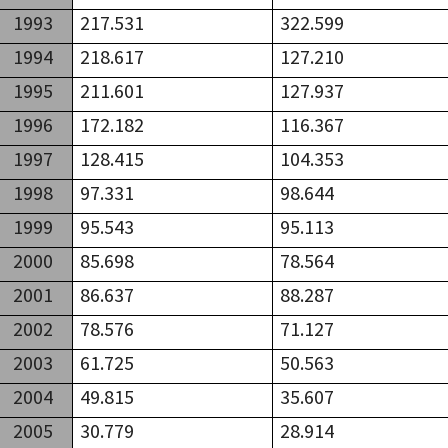
1993
217.531
322.599
1994
218.617
127.210
1995
211.601
127.937
1996
172.182
116.367
1997
128.415
104.353
1998
97.331
98.644
1999
95.543
95.113
2000
85.698
78.564
2001
86.637
88.287
2002
78.576
71.127
2003
61.725
50.563
2004
49.815
35.607
2005
30.779
28.914