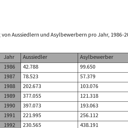
 von Aussiedlern und Asylbewerbern pro Jahr, 1986-
Jahr
Aussiedler
Asylbewerber
1986
42.788
99.650
1987
78.523
57.379
1988
202.673
103.076
1989
377.055
121.318
1990
397.073
193.063
1991
221.995
256.112
1992
230.565
438.191