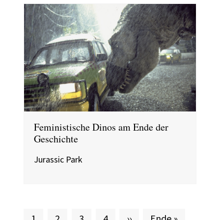
Feministische Dinos am Ende der
Geschichte
Jurassic Park
Aktuelle Seite
Seite
Seite
Seite
Nächste Seite
Letzte Seite
1
2
3
4
››
Ende »