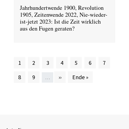
Jahrhundertwende 1900, Revolution
1905, Zeitenwende 2022, Nie-wieder-
ist-jetzt 2023: Ist die Zeit wirklich
aus den Fugen geraten?
Aktuelle Seite
Seite
Seite
Seite
Seite
Seite
Seite
1
2
3
4
5
6
7
Seite
Seite
Nächste Seite
Letzte Seite
8
9
››
Ende »
…