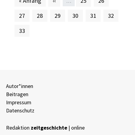
Erste Seite
Vorherige Seite
Seite
Seite
« Anfang
‹‹
25
26
…
Seite
Seite
Seite
Seite
Seite
Seite
27
28
29
30
31
32
Aktuelle Seite
33
Autor*innen
Beitragen
Impressum
Datenschutz
Redaktion
zeitgeschichte
| online