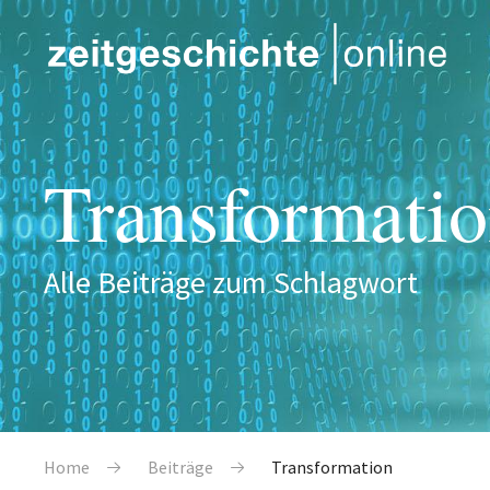
Direkt zum Inhalt
Transformati
Alle Beiträge zum Schlagwort
Pfadnavigation
Home
Beiträge
Transformation