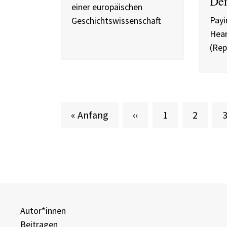
De
einer europäischen
Payi
Geschichtswissenschaft
Hear
(Rep
Erste Seite
Vorherige Seite
Seite
Seite
A
« Anfang
‹‹
1
2
Autor*innen
Beitragen