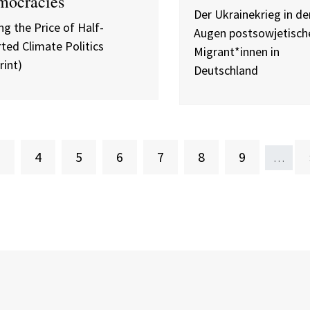
mocracies
Der Ukrainekrieg in de
ng the Price of Half-
Augen postsowjetisch
ted Climate Politics
Migrant*innen in
rint)
Deutschland
ktuelle Seite
Seite
Seite
Seite
Seite
Seite
Seite
3
4
5
6
7
8
9
…