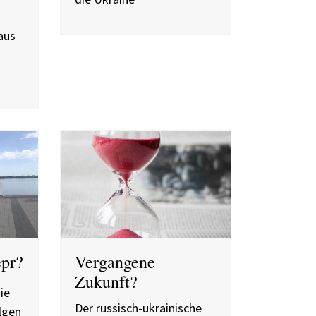
aus
epr?
Vergangene
Zukunft?
ie
Der russisch-ukrainische
lgen