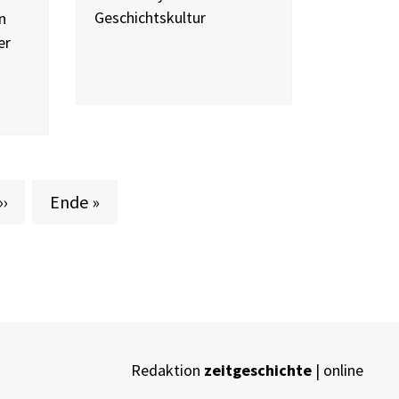
Geschichtskultur
n
er
Nächste Seite
Letzte Seite
››
Ende »
Redaktion
zeitgeschichte
| online