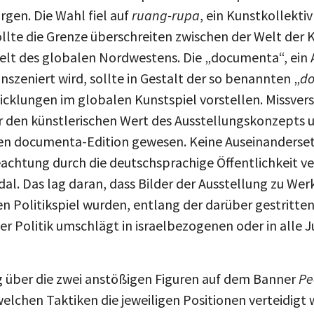
rgen. Die Wahl fiel auf
ruang-rupa
, ein Kunstkollekti
sollte die Grenze überschreiten zwischen der Welt der
elt des globalen Nordwestens. Die „documenta“, ein 
 inszeniert wird, sollte in Gestalt der so benannten „
do
klungen im globalen Kunstspiel vorstellen. Missvers
er den künstlerischen Wert des Ausstellungskonzepts 
eden documenta-Edition gewesen. Keine Auseinanderset
Beachtung durch die deutschsprachige Öffentlichkeit 
al. Das lag daran, dass Bilder der Ausstellung zu We
en Politikspiel wurden, entlang der darüber gestritte
cher Politik umschlägt in israelbezogenen oder in all
g über die zwei anstößigen Figuren auf dem Banner
Pe
elchen Taktiken die jeweiligen Positionen verteidigt 
fachend, von zwei sich gegenüberstehenden Lagern ausg