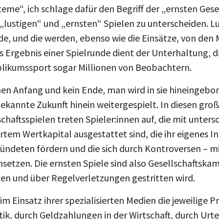
e“, ich schlage dafür den Begriff der „ernsten Gesel
en „lustigen“ und „ernsten“ Spielen zu unterscheiden. L
de, und die werden, ebenso wie die Einsätze, von den 
s Ergebnis einer Spielrunde dient der Unterhaltung, da
likumssport sogar Millionen von Beobachtern.
en Anfang und kein Ende, man wird in sie hineingebor
ekannte Zukunft hinein weitergespielt. In diesen gro
aftsspielen treten Spieler:innen auf, die mit untersc
em Wertkapital ausgestattet sind, die ihr eigenes In
bündeten fördern und die sich durch Kontroversen – 
etzen. Die ernsten Spiele sind also Gesellschaftskam
en und über Regelverletzungen gestritten wird.
 im Einsatz ihrer spezialisierten Medien die jeweilige 
ik, durch Geldzahlungen in der Wirtschaft, durch Urte