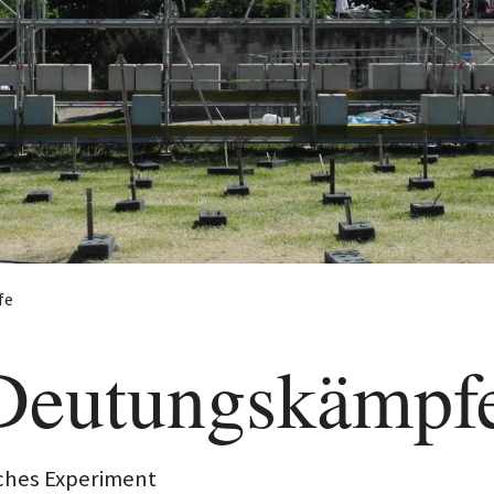
fe
 Deutungskämpf
sches Experiment