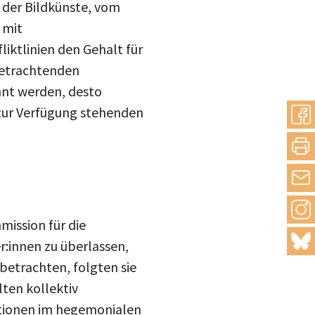
drucke
 mit
Inst
mail
iktlinien den Gehalt für
 Betrachtenden
blue
annt werden, desto
n zur Verfügung stehenden
mission für die
:innen zu überlassen,
betrachten, folgten sie
lten kollektiv
tationen im hegemonialen