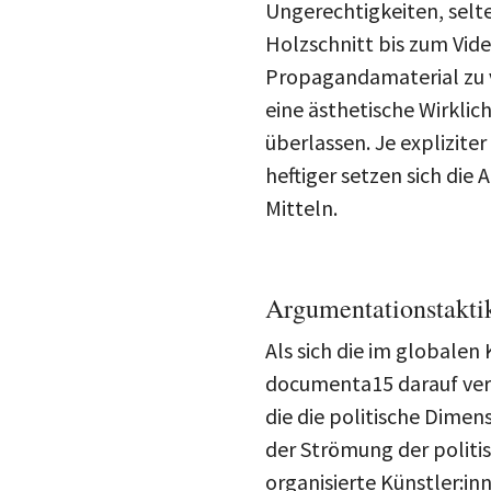
Holzschnitt bis zum Vide
Propagandamaterial zu v
eine ästhetische Wirklic
überlassen. Je expliziter
heftiger setzen sich die
Mitteln.
Argumentationstakt
Als sich die im globale
documenta15 darauf vers
die die politische Dimen
der Strömung der politis
organisierte Künstler:i