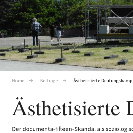
Pfadnavigation
Home
Beiträge
Ästhetisierte Deutungskämp
Ästhetisierte
Der documenta-fifteen-Skandal als soziologi