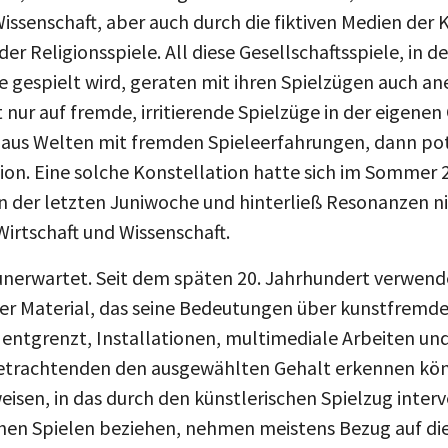
issenschaft, aber auch durch die fiktiven Medien der 
r Religionsspiele. All diese Gesellschaftsspiele, in 
e gespielt wird, geraten mit ihren Spielzügen auch an
 nur auf fremde, irritierende Spielzüge in der eigenen 
 aus Welten mit fremden Spieleerfahrungen, dann pot
tion. Eine solche Konstellation hatte sich im Sommer 
n der letzten Juniwoche und hinterließ Resonanzen ni
Wirtschaft und Wissenschaft.
 unerwartet. Seit dem späten 20. Jahrhundert verwen
er Material, das seine Bedeutungen über kunstfremden
entgrenzt, Installationen, multimediale Arbeiten u
Betrachtenden den ausgewählten Gehalt erkennen kö
eisen, in das durch den künstlerischen Spielzug interv
schen Spielen beziehen, nehmen meistens Bezug auf d
en auf die Wohltaten der Mächtigen. Ob die Techniken