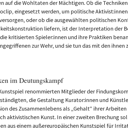
oclip, eingesetzt werden, um politische Aktivist:innen
ersorgen, oder ob die ausgewählten politischen Konfl
hkeitskonstruktion liefern, ist der Interpretation der
 die kritisierten Spieler:innen und ihre Praktiken ben
 Angegriffenen zur Wehr, und sie tun das mit den ihne
iken im Deutungskampf
n Kunstspiel renommierten Mitglieder der Findungskom
tändigten, die Gestaltung Kurator:innen und Künstler
sion des Zusammenlebens als „Gehalt“ ihrer Arbeiten 
ch aktivistischen Kunst. In einer zweiten Brechung sol
nnen aus einem außereuropäischen Kunstspiel für Irri