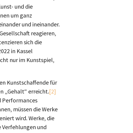
Kunst- und die
denen um ganz
einander und ineinander.
Gesellschaft reagieren,
enzieren sich die
2022 in Kassel
cht nur im Kunstspiel,
den Kunstschaffende für
 „Gehalt“ erreicht.
[2]
nd Performances
nnen, müssen die Werke
eniert wird. Werke, die
teilen
ie Verfehlungen und
 der Bildkünste, vom