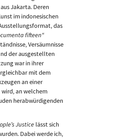
v aus Jakarta. Deren
 Kunst im indonesischen
Ausstellungsformat, das
cumenta fifteen“
tändnisse, Versäumnisse
und der ausgestellten
zung war in ihrer
vergleichbar mit dem
rkzeugen an einer
n wird, an welchem
e Juden herabwürdigenden
ople’s Justice
lässt sich
wurden. Dabei werde ich,
ehen. Die Partei, deren