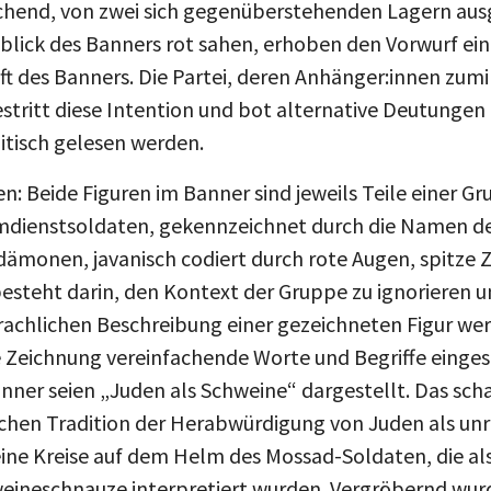
lick des Banners rot sahen, erhoben den Vorwurf ein
ft des Banners. Die Partei, deren Anhänger:innen zum
tritt diese Intention und bot alternative Deutungen f
itisch gelesen werden.
en: Beide Figuren im Banner sind jeweils Teile einer 
imdienstsoldaten, gekennzeichnet durch die Namen de
irdämonen, javanisch codiert durch rote Augen, spitze
besteht darin, den Kontext der Gruppe zu ignorieren un
prachlichen Beschreibung einer gezeichneten Figur we
e Zeichnung vereinfachende Worte und Begriffe einges
ner seien „Juden als Schweine“ dargestellt. Das scha
chen Tradition der Herabwürdigung von Juden als unr
eine Kreise auf dem Helm des Mossad-Soldaten, die al
eineschnauze interpretiert wurden. Vergröbernd wur