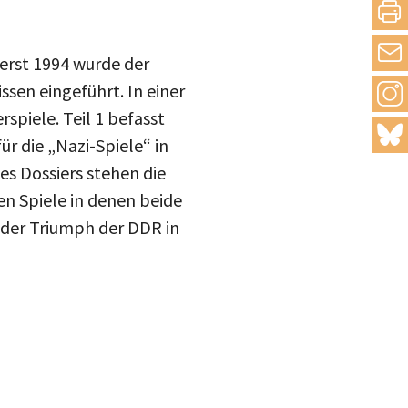
teilen
drucke
erst 1994 wurde der
sen eingeführt. In einer
Inst
mail
spiele. Teil 1 befasst
blue
r die „Nazi-Spiele“ in
es Dossiers stehen die
en Spiele in denen beide
 der Triumph der DDR in