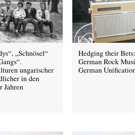
ys“, „Schnösel“
Hedging their Bets
Gangs“.
German Rock Musi
lturen ungarischer
German Unificatio
dlicher in den
r Jahren