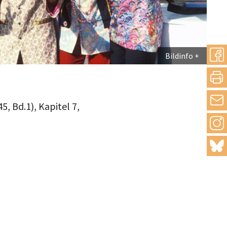
Bildinfo
teilen
drucke
, Bd.1), Kapitel 7,
Inst
mail
blue