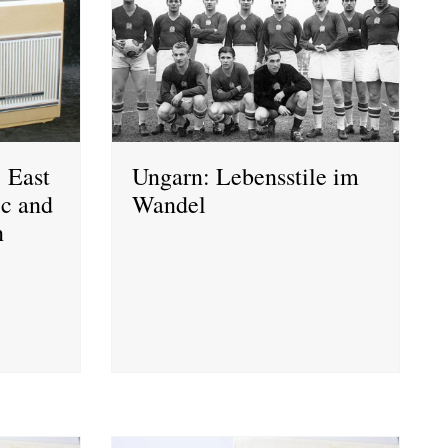
: East
Ungarn: Lebensstile im
c and
Wandel
n