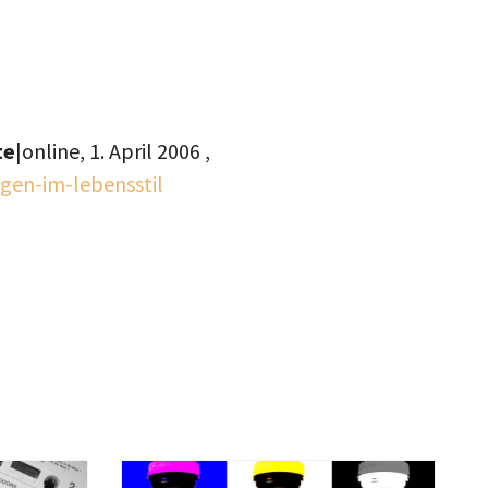
te
|online,
1. April 2006
,
gen-im-lebensstil