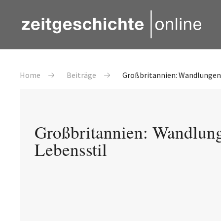
Direkt zum Inhalt
Pfadnavigation
Home
Beiträge
Großbritannien: Wandlungen 
Großbritannien: Wandlun
Lebensstil