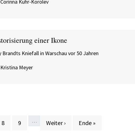
 Corinna Kuhr-Korolev
torisierung einer Ikone
y Brandts Kniefall in Warschau vor 50 Jahren
 Kristina Meyer
…
Seite
Seite
Nächste Seite
Letzte Seite
8
9
Weiter ›
Ende »