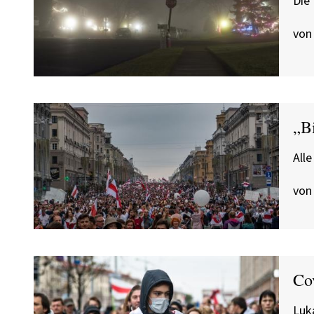
Die 
von
„B
Alle
von
Co
Luk