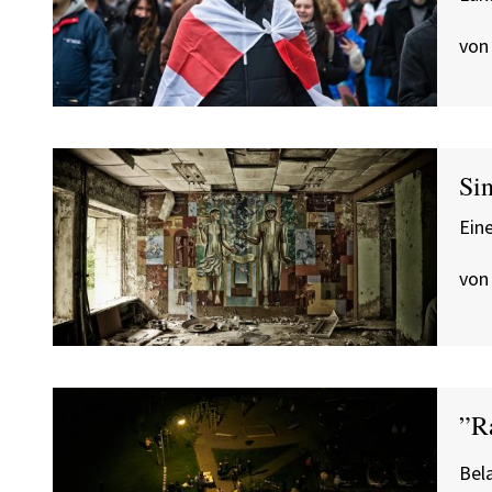
von
Si
Ein
von
”R
Bel