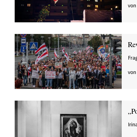
von 
Re
Frag
von
„P
Iri