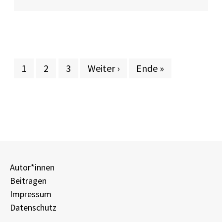
Aktuelle Seite
Seite
Seite
Nächste Seite
Letzte Seite
1
2
3
Weiter ›
Ende »
Autor*innen
Beitragen
Impressum
Datenschutz