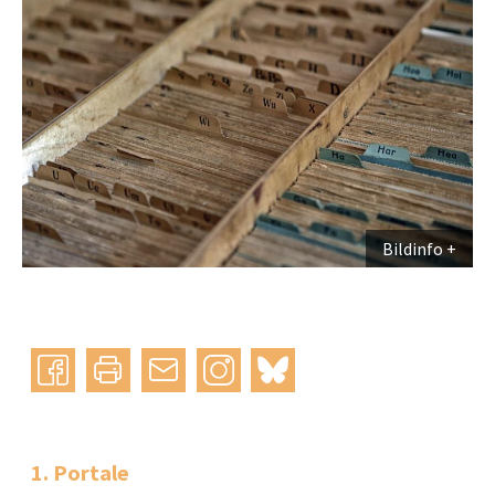
Bildinfo
Instagram
bluesky
teilen
drucken
mail
1. Portale