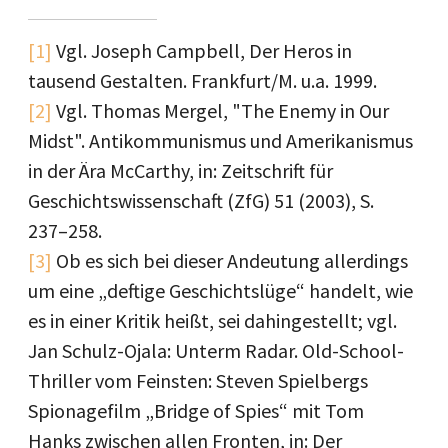
[1]
Vgl. Joseph Campbell, Der Heros in
tausend Gestalten. Frankfurt/M. u.a. 1999.
[2]
Vgl. Thomas Mergel, "The Enemy in Our
Midst". Antikommunismus und Amerikanismus
in der Ära McCarthy, in: Zeitschrift für
Geschichtswissenschaft (ZfG) 51 (2003), S.
237–258.
[3]
Ob es sich bei dieser Andeutung allerdings
um eine „deftige Geschichtslüge“ handelt, wie
es in einer Kritik heißt, sei dahingestellt; vgl.
Jan Schulz-Ojala: Unterm Radar. Old-School-
Thriller vom Feinsten: Steven Spielbergs
Spionagefilm „Bridge of Spies“ mit Tom
Hanks zwischen allen Fronten, in: Der