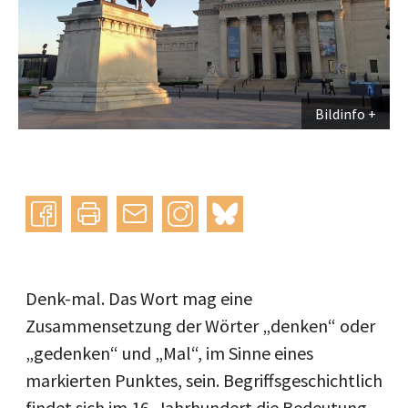
Bildinfo
Instagram
bluesky
teilen
drucken
mail
Denk-mal. Das Wort mag eine
Zusammensetzung der Wörter „denken“ oder
„gedenken“ und „Mal“, im Sinne eines
markierten Punktes, sein. Begriffsgeschichtlich
findet sich im 16. Jahrhundert die Bedeutung