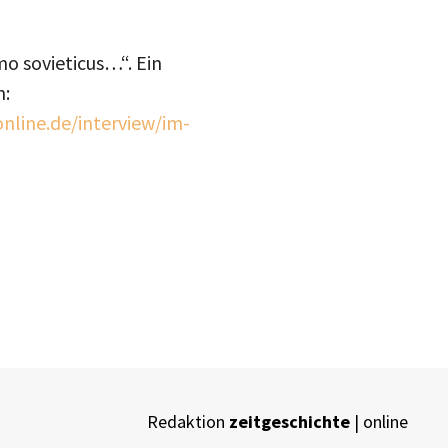
o sovieticus…“. Ein
n:
nline.de/interview/im-
Redaktion
zeitgeschichte
| online