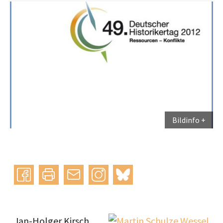
Bildinfo
Instagram
bluesky
teilen
drucken
mail
J
an-Holger Kirsch