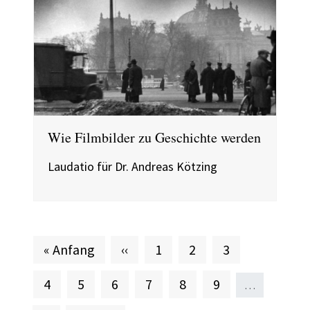
Wie Filmbilder zu Geschichte werden
Laudatio für Dr. Andreas Kötzing
Erste Seite
Vorherige Seite
Seite
Aktuelle Seite
Seite
« Anfang
‹‹
1
2
3
Seite
Seite
Seite
Seite
Seite
Seite
4
5
6
7
8
9
…