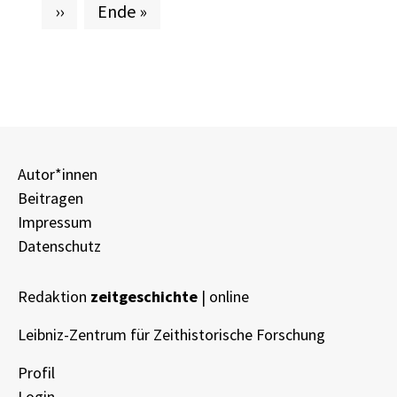
Nächste Seite
Letzte Seite
››
Ende »
Autor*innen
Beitragen
Impressum
Datenschutz
Redaktion
zeitgeschichte
| online
Leibniz-Zentrum für Zeithistorische Forschung
Profil
Login