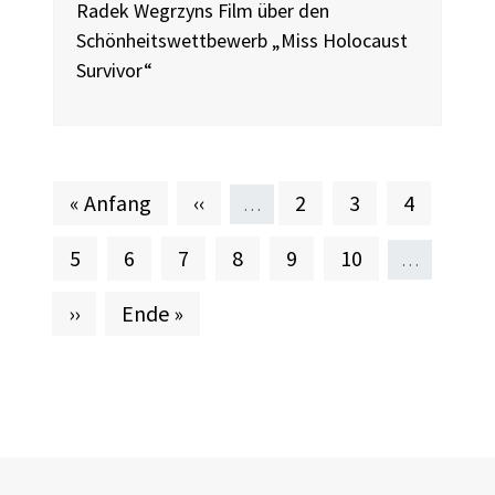
Radek Wegrzyns Film über den
Schönheitswettbewerb „Miss Holocaust
Survivor“
Erste Seite
Vorherige Seite
Seite
Seite
Seite
« Anfang
‹‹
2
3
4
…
Seite
Aktuelle Seite
Seite
Seite
Seite
Seite
5
6
7
8
9
10
…
Nächste Seite
Letzte Seite
››
Ende »