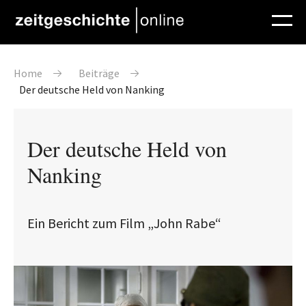
Direkt zum Inhalt
Pfadnavigation
Home
Beiträge
Der deutsche Held von Nanking
Der deutsche Held von
Nanking
Ein Bericht zum Film „John Rabe“