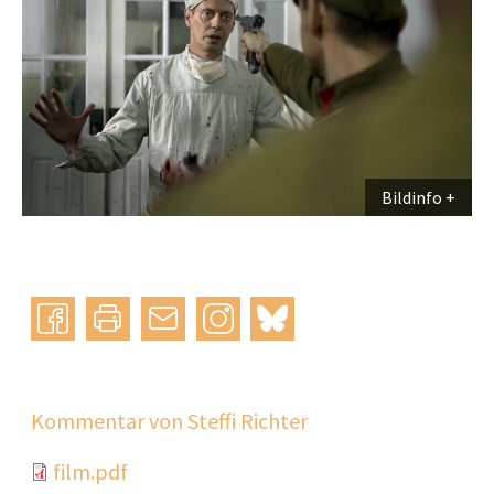
Bildinfo
Instagram
bluesky
teilen
drucken
mail
Kommentar von Steffi Richter
Document
film.pdf