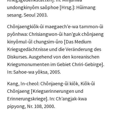
undongkinyôm saôphoe [Hrsg.]: Hûimang
sesang. Seoul 2003.
Chônjaengkiôk-ûi maegaech’e-wa tammon-ûi
pyônhwa: Chrisiangwon-ûi han’guk chônjaeng
kinyômul-ûl chungsim-ûro [Das Medium
Kriegsgedächtnisse und die Veränderung des
Diskurses. Ausgehend von den koreanischen
Kriegsmonumenten im Gebiet Chriri-Gebirge].
In: Sahoe-wa yôksa, 2005.
Kang, In-cheol: Chônjaeng-ûi kiôk, Kiôk-ûi
Chônjaeng [Kriegserinnerungen und
Erinnerungskriege]. In: Ch’angjak-kwa
pipyong, Nr. 108, 2000.