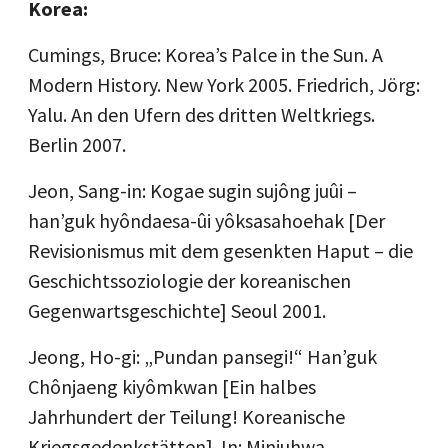
Korea:
Cumings, Bruce: Korea’s Palce in the Sun. A
Modern History. New York 2005. Friedrich, Jörg:
Yalu. An den Ufern des dritten Weltkriegs.
Berlin 2007.
Jeon, Sang-in: Kogae sugin sujông juûi –
han’guk hyôndaesa-ûi yôksasahoehak [Der
Revisionismus mit dem gesenkten Haput – die
Geschichtssoziologie der koreanischen
Gegenwartsgeschichte] Seoul 2001.
Jeong, Ho-gi: „Pundan pansegi!“ Han’guk
Chônjaeng kiyômkwan [Ein halbes
Jahrhundert der Teilung! Koreanische
Kriegsgedenkstätten]. In: Minjuhwa