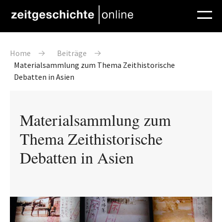
Direkt zum Inhalt
Pfadnavigation
Home
Beiträge
Materialsammlung zum Thema Zeithistorische
Debatten in Asien
Materialsammlung zum
Thema Zeithistorische
Debatten in Asien