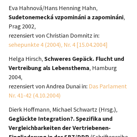
Eva Hahnová/Hans Henning Hahn,
Sudetonemecká vzpomináni a zapomináni
,
Prag 2002,
rezensiert von Christian Domnitz in:
sehepunkte 4 (2004), Nr. 4 [15.04.2004]
Helga Hirsch,
Schweres Gepäck. Flucht und
Vertreibung als Lebensthema
, Hamburg
2004,
rezensiert von Andrea Dunai in:
Das Parlament
Nr. 41-42 (4.10.2004)
Dierk Hoffmann, Michael Schwartz (Hrsg.),
Geglückte Integration?. Spezifika und
Vergleichbarkeiten der Vertriebenen-
Eingliederung in der SBZ/DDR
(Schriftenreihe