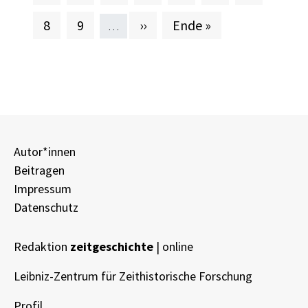
Seite
Seite
Nächste Seite
Letzte Seite
8
9
››
Ende »
…
Autor*innen
Beitragen
Impressum
Datenschutz
Redaktion
zeitgeschichte
| online
Leibniz-Zentrum für Zeithistorische Forschung
Profil