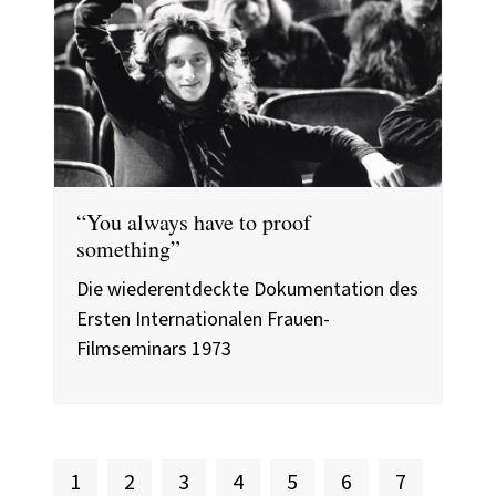
“You always have to proof
something”
Die wiederentdeckte Dokumentation des
Ersten Internationalen Frauen-
Filmseminars 1973
Aktuelle Seite
Seite
Seite
Seite
Seite
Seite
Seite
1
2
3
4
5
6
7