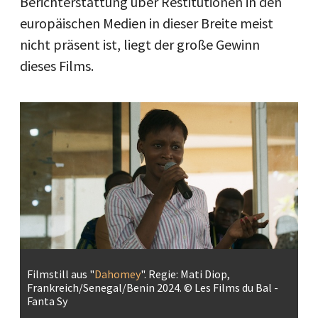
Berichterstattung über Restitutionen in den
europäischen Medien in dieser Breite meist
nicht präsent ist, liegt der große Gewinn
dieses Films.
Filmstill aus "
Dahomey
". Regie: Mati Diop,
Frankreich/Senegal/Benin 2024. © Les Films du Bal -
Fanta Sy