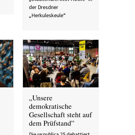
der Dresdner
„Herkuleskeule“
„Unsere
demokratische
Gesellschaft steht auf
dem Prüfstand”
Die re:publica 25 debattiert