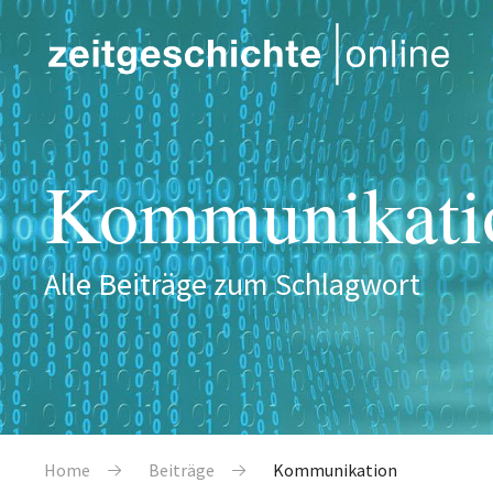
Direkt zum Inhalt
Kommunikati
Alle Beiträge zum Schlagwort
Pfadnavigation
Home
Beiträge
Kommunikation