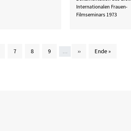
Internationalen Frauen-
Filmseminars 1973
eite
Seite
Seite
Seite
Nächste Seite
Letzte Seite
7
8
9
››
Ende »
…