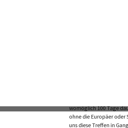
nachträglich informiert;
die Ukraine daran beteili
Europas Dornröschens
Diese "zweite Zeitenwen
mit Putin, hat die euro
Trump vor seiner Wahl a
seine "Blitzdiplomatie"
abzählen können. Auch 
womöglich 100 Tage daue
ohne die Europäer oder S
uns diese Treffen in Gan