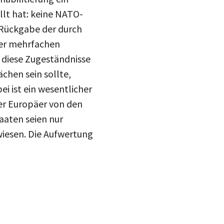
drucke
llt hat: keine NATO-
 Rückgabe der durch
Inst
mail
der mehrfachen
blue
 diese Zugeständnisse
chen sein sollte,
i ist ein wesentlicher
er Europäer von den
aaten seien nur
nwiesen. Die Aufwertung