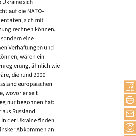
cht auf die NATO-
entaten, sich mit
ennung rechnen können.
 sondern eine
chen Verhaftungen und
 können, wären ein
enregierung, ähnlich wie
wäre, die rund 2000
ussland europäischen
, wovor er seit
ieg nur begonnen hat:
r aus Russland
in der Ukraine finden.
r Minsker Abkommen an
en Vorwand suchen, um