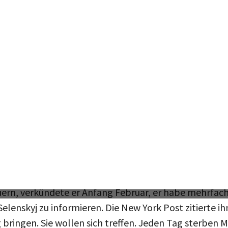
 von den Verhandlungen in Saudi-Arabien hat er sie a
gt sein darf, ist noch ungewiss.
chlaf
de", das Ende der transatlantischen Zusammenarbeit 
päischen Staaten offenbar vollkommen unvorbereitet g
ngekündigt, er werde den Krieg in der Ukraine in ein
 unter Ausschluss Europas funktionieren würde, hätte
wenn Trump nach seiner Wahl einräumte, der Frieden
rn, verkündete er Anfang Februar, er habe mehrfach 
elenskyj zu informieren. Die New York Post zitierte i
g bringen. Sie wollen sich treffen. Jeden Tag sterben 