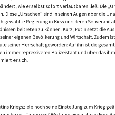
eändert, wie er selbst sofort verlautbaren ließ: Die „U
n. Diese „Ursachen“ sind in seinen Augen aber die Un
ch gewählte Regierung in Kiew und deren Souveränitä
nissen beitreten zu können. Kurz, Putin setzt die Au
seiner eigenen Bevölkerung und Wirtschaft. Zudem ist 
le seiner Herrschaft geworden: Auf ihn ist die gesamte
den immer repressiveren Polizeistaat und über das ih
iert er sich.
tins Kriegsziele noch seine Einstellung zum Krieg g
espräche mit Trump ein? Weil zum einen allein diese Re