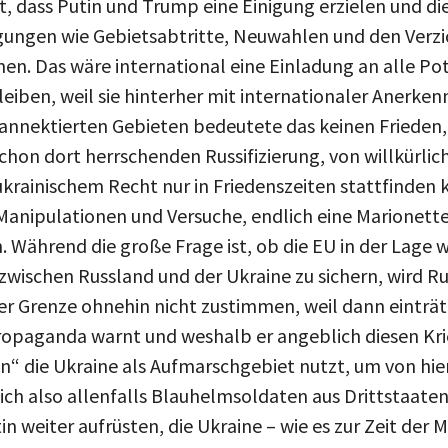
ungen wie Gebietsabtritte, Neuwahlen und den Verzi
n. Das wäre international eine Einladung an alle Pot
leiben, weil sie hinterher mit internationaler Anerk
 annektierten Gebieten bedeutete das keinen Frieden,
schon dort herrschenden Russifizierung, von willkürli
 ukrainischem Recht nur in Friedenszeiten stattfinden
e Manipulationen und Versuche, endlich eine Marionett
en. Während die große Frage ist, ob die EU in der Lage 
zwischen Russland und der Ukraine zu sichern, wird R
r Grenze ohnehin nicht zustimmen, weil dann einträte
Propaganda warnt und weshalb er angeblich diesen Kr
n“ die Ukraine als Aufmarschgebiet nutzt, um von hie
ich also allenfalls Blauhelmsoldaten aus Drittstaaten 
n weiter aufrüsten, die Ukraine – wie es zur Zeit de
weiter beschießen lassen und früher oder später ein