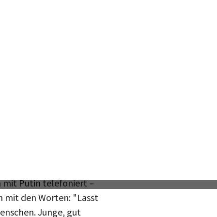
usgeschlossen; wieweit
und der Schulterschluss
etroffen. Dabei hatte
em Tag beenden. Dass
 man an einer Hand
sschluss werde
mit Putin telefoniert –
hn mit den Worten: "Lasst
Menschen. Junge, gut