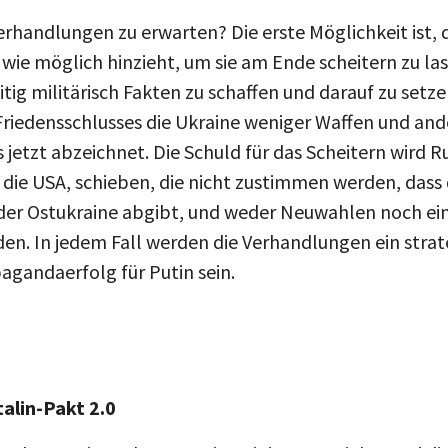
erhandlungen zu erwarten? Die erste Möglichkeit ist, d
wie möglich hinzieht, um sie am Ende scheitern zu l
itig militärisch Fakten zu schaffen und darauf zu setze
riedensschlusses die Ukraine weniger Waffen und an
ts jetzt abzeichnet. Die Schuld für das Scheitern wird 
f die USA, schieben, die nicht zustimmen werden, dass 
 der Ostukraine abgibt, und weder Neuwahlen noch ein
n. In jedem Fall werden die Verhandlungen ein strate
agandaerfolg für Putin sein.
talin-Pakt 2.0
st, dass Putin und Trump eine Einigung erzielen und di