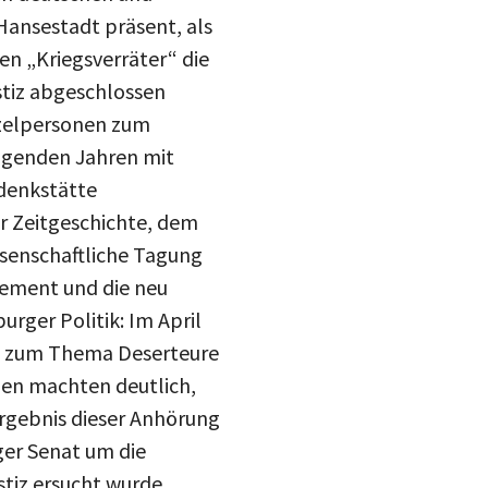
Hansestadt präsent, als
n „Kriegsverräter“ die
stiz abgeschlossen
nzelpersonen zum
lgenden Jahren mit
edenkstätte
r Zeitgeschichte, dem
ssenschaftliche Tagung
gement und die neu
rger Politik: Im April
ng zum Thema Deserteure
gen machten deutlich,
 Ergebnis dieser Anhörung
ger Senat um die
stiz ersucht wurde