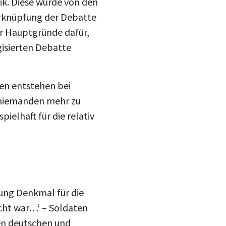
drucke
Verknüpfung der Debatte
Inst
mail
r Hauptgründe dafür,
gisierten Debatte
blue
hen entstehen bei
 niemanden mehr zu
ielhaft für die relativ
ung Denkmal für die
cht war…‘ – Soldaten
hen deutschen und