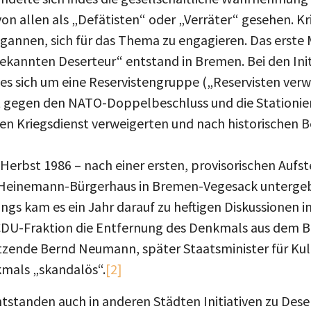
on allen als „Defätisten“ oder „Verräter“ gesehen. K
annen, sich für das Thema zu engagieren. Das erste
kannten Deserteur“ entstand in Bremen. Bei den Init
s sich um eine Reservistengruppe („Reservisten verwe
st gegen den NATO-Doppelbeschluss und die Stationi
den Kriegsdienst verweigerten und nach historische
erbst 1986 – nach einer ersten, provisorischen Aufst
-Heinemann-Bürgerhaus in Bremen-Vegesack untergeb
ings kam es ein Jahr darauf zu heftigen Diskussionen 
e CDU-Fraktion die Entfernung des Denkmals aus dem B
tzende Bernd Neumann, später Staatsminister für Ku
kmals „skandalös“.
[2]
ntstanden auch in anderen Städten Initiativen zu Des