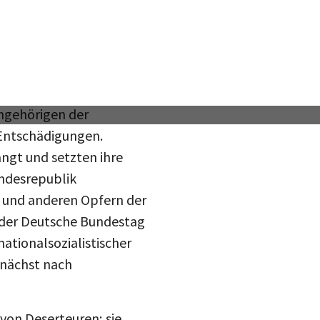
ie galten als jene, die
dergutmachung“
Angehörigen der
 Entschädigungen.
angt und setzten ihre
undesrepublik
 und anderen Opfern der
 der Deutsche Bundestag
ationalsozialistischer
unächst nach
von Deserteuren; sie