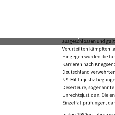
Zum Umgang mit Deserteur
Nach dem Zweiten Weltkr
ihre Kameraden im Stich
ausgeschlossen und galt
Verurteilten kämpften l
Hingegen wurden die für 
Karrieren nach Kriegsend
Deutschland verwehrten
NS-Militärjustiz begang
Deserteure, sogenannte „
Unrechtsjustiz an. Die 
Einzelfallprüfungen, da
In den 1980er-Jahren wa