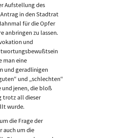
er Aufstellung des
 Antrag in den Stadtrat
Mahnmal für die Opfer
e anbringen zu lassen.
ovokation und
rantwortungsbewußtsein
te man eine
en und geradlinigen
guten“ und „schlechten“
 und jenen, die bloß
trotz all dieser
llt wurde.
 um die Frage der
teilen
er auch um die
ik. Diese wurde von den