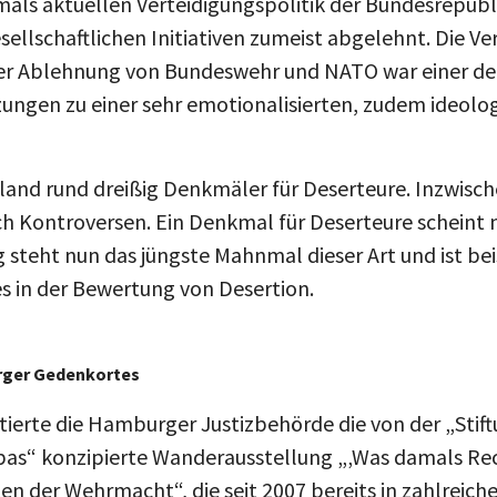
esellschaftlichen Initiativen zumeist abgelehnt. Die 
der Ablehnung von Bundeswehr und NATO war einer de
zungen zu einer sehr emotionalisierten, zudem ideolo
hland rund dreißig Denkmäler für Deserteure. Inzwisc
 Kontroversen. Ein Denkmal für Deserteure scheint
steht nun das jüngste Mahnmal dieser Art und ist beisp
 in der Bewertung von Desertion.
urger Gedenkortes
erte die Hamburger Justizbehörde die von der „Stift
as“ konzipierte Wanderausstellung „‚Was damals Re
hten der Wehrmacht“, die seit 2007 bereits in zahlreic