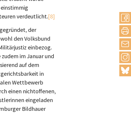
g einstimmig
euren verdeutlicht.
[8]
 gegründet, der
sowohl den Volksbund
litärjustiz einbezog.
e zudem im Januar und
sierend auf dem
erichtsbarkeit in
onalen Wettbewerb
ch einen nichtoffenen,
stlerinnen eingeladen
Hamburger Bildhauer