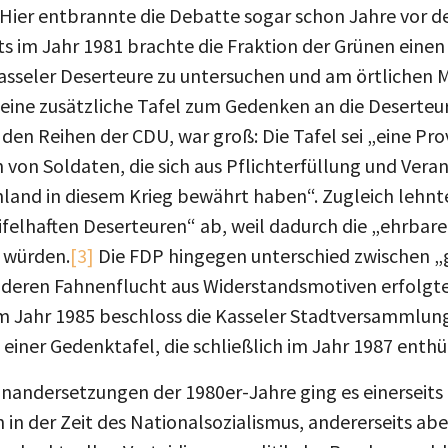
. Hier entbrannte die Debatte sogar schon Jahre vor d
s im Jahr 1981 brachte die Fraktion der Grünen einen
 Kasseler Deserteure zu untersuchen und am örtlichen 
 eine zusätzliche Tafel zum Gedenken an die Deserteur
den Reihen der CDU, war groß: Die Tafel sei „eine Pr
en von Soldaten, die sich aus Pflichterfüllung und Ve
chland in diesem Krieg bewährt haben“. Zugleich lehn
ifelhaften Deserteuren“ ab, weil dadurch die „ehrbar
 würden.
[3]
Die FDP hingegen unterschied zwischen „
, deren Fahnenflucht aus Widerstandsmotiven erfolgte
m Jahr 1985 beschloss die Kasseler Stadtversammlung 
einer Gedenktafel, die schließlich im Jahr 1987 enthü
inandersetzungen der 1980er-Jahre ging es einerseits
in der Zeit des Nationalsozialismus, andererseits ab
als aktuellen Verteidigungspolitik der Bundesrepubl