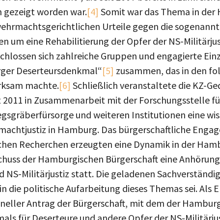
n gezeigt worden war.
[4]
Somit war das Thema in der 
ehrmachtsgerichtlichen Urteile gegen die sogenannte
 um eine Rehabilitierung der Opfer der NS-Militärju
schlossen sich zahlreiche Gruppen und engagierte Ei
rger Deserteursdenkmal“
[5]
zusammen, das in den fo
erksam machte.
[6]
Schließlich veranstaltete die KZ-G
011 in Zusammenarbeit mit der Forschungsstelle fü
gsgräberfürsorge und weiteren Institutionen eine wi
machtjustiz in Hamburg. Das bürgerschaftliche Enga
lichen Recherchen erzeugten eine Dynamik in der Hambu
schuss der Hamburgischen Bürgerschaft eine Anhöru
d NS-Militärjustiz statt. Die geladenen Sachverständi
in die politische Aufarbeitung dieses Themas sei. Als
oneller Antrag der Bürgerschaft, mit dem der Hambur
als für Deserteure und andere Opfer der NS-Militärju