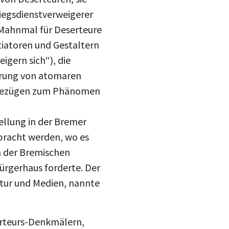
riegsdienstverweigerer
 Mahnmal für Deserteure
iatoren und Gestaltern
igern sich“), die
erung von atomaren
n Bezügen zum Phänomen
ellung in der Bremer
racht werden, wo es
in der Bremischen
ürgerhaus forderte. Der
ltur und Medien, nannte
erteurs-Denkmälern,