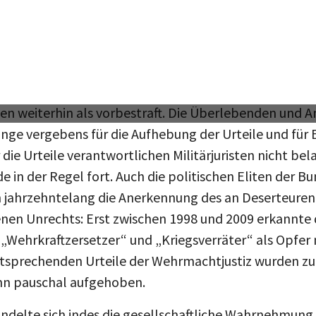
en
ieg begegnete den Deserteuren Ablehnung und Hass; s
 gelassen hatten. Zudem blieben sie von jeder „Wie
en weiterhin als vorbestraft. Die Überlebenden und 
ange vergebens für die Aufhebung der Urteile und für
die Urteile verantwortlichen Militärjuristen nicht bel
e in der Regel fort. Auch die politischen Eliten der B
 jahrzehntelang die Anerkennung des an Deserteuren
enen Unrechts: Erst zwischen 1998 und 2009 erkannte
Wehrkraftzersetzer“ und „Kriegsverräter“ als Opfer n
entsprechenden Urteile der Wehrmachtjustiz wurden z
nn pauschal aufgehoben.
ndelte sich indes die gesellschaftliche Wahrnehmung 