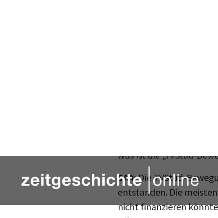
Hagen.
Sabrina Aileen Arneth is
Potsdam. Während ihres S
befristeten Verträgen. 
Wissenschaft (GEW) aktiv
Sie haben beide langjähr
aktuellen TVStud-Bewe
Was ist die „TVStud-Bew
SAA:
Die TVStud-Bewegung
entstanden. Die meisten
nicht finanzieren könnte
öffentliche Hand, sind d