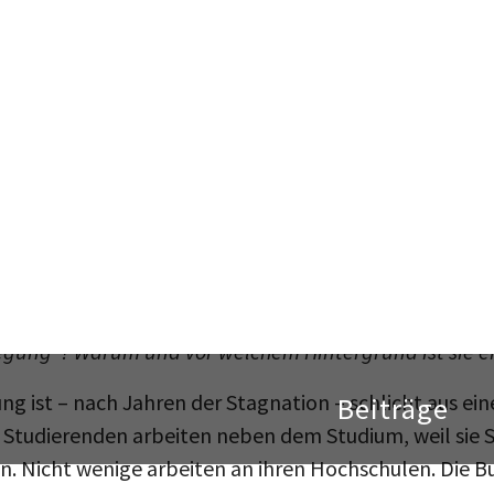
t Soziologin und beendet derzeit ihr Masterstudium an
tudiums arbeitete sie in Ihrem Institut in verschied
Beide sind in der TVStud-Bewegung und der Gewerkscha
.
ige Erfahrung als studentische Beschäftigte und engag
gung.
egung“? Warum und vor welchem Hintergrund ist sie 
 ist – nach Jahren der Stagnation – schlicht aus ein
 Studierenden arbeiten neben dem Studium, weil sie
n. Nicht wenige arbeiten an ihren Hochschulen. Die B
er größte Arbeitgeber für Studierende. Schon vor der I