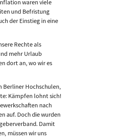
iten und Befristung
ch der Einstieg in eine
nsere Rechte als
 und mehr Urlaub
en dort an, wo wir es
n Berliner Hochschulen,
zte: Kämpfen lohnt sich!
 Gewerkschaften nach
en auf. Doch die wurden
tgeberverband. Damit
teilen
en, müssen wir uns
e der TdL gegenüber