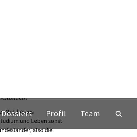
 der Universität
enen Tätigkeiten auf neun
ft für Erziehung und
ieren sich in der
entstanden?
er Not heraus
 Studium und Leben sonst
undesländer, also die
nflation waren viele