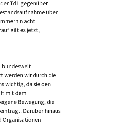
drucke
 „Bestandsaufnahme über
Inst
mail
 immerhin acht
uf gilt es jetzt,
blue
h bundesweit
zt werden wir durch die
s wichtig, da sie den
aft mit dem
 eigene Bewegung, die
einträgt. Darüber hinaus
d Organisationen