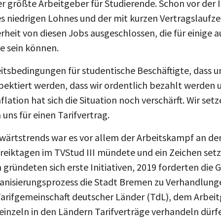
s niedrigen Lohnes und der mit kurzen Vertragslaufze
eit von diesen Jobs ausgeschlossen, die für einige au
re sein können.
itsbedingungen für studentische Beschäftigte, dass u
ektiert werden, dass wir ordentlich bezahlt werden
ation hat sich die Situation noch verschärft. Wir setz
uns für einen Tarifvertrag.
wärtstrends war es vor allem der Arbeitskampf an de
treiktagen im TVStud III mündete und ein Zeichen set
ründeten sich erste Initiativen, 2019 forderten die
anisierungsprozess die Stadt Bremen zu Verhandlung
arifgemeinschaft deutscher Länder (TdL), dem Arbei
 einzeln in den Ländern Tarifverträge verhandeln dürf
 und die Jahrzehnte andauernde, politische Blockad