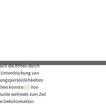
ka tatsächlich
ierung Macmillan (1957-
besonderer Wichtigkeit,
abzuhalten.
[4]
Doch das
ends: Das Konzept der
ich die Briten durch
le Unterdrückung von
hrungspersönlichkeiten
hen konnte.
[5]
Von
wurde weltweit zum Ziel
ie Dekolonisation