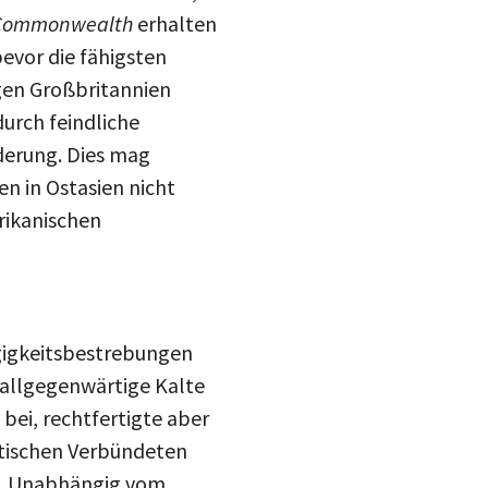
Commonwealth
erhalten
evor die fähigsten
egen Großbritannien
durch feindliche
derung. Dies mag
n in Ostasien nicht
rikanischen
ngigkeitsbestrebungen
allgegenwärtige Kalte
ei, rechtfertigte aber
itischen Verbündeten
en. Unabhängig vom