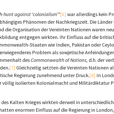
h-hunt against ‘colonialism’“
[6]
war allerdings kein P
abhängiges Phänomen der Nachkriegszeit. Die Länder d
nd die Organisation der Vereinten Nationen waren neu
kbildung entgegen wirkten. Ihr Einfluss auf die britis
Commonwealth-Staaten wie Indien, Pakistan oder Ceylo
erwiegenderes Problem als sowjetische Anfeindungen
ammenhalt des
Commonwealth of Nations,
d.h. der ve
rden.
[7]
Gleichzeitig setzten die Vereinten Nationen a
ritische Regierung zunehmend unter Druck.
[8]
In Londo
 völlig isolierten Kolonialmacht und Militärdiktatur 
des Kalten Krieges wirkten derweil in unterschiedlic
 hatten enormen Einfluss auf die Regierung in London
 immerhin war es eine politische Leitlinie Macmillan