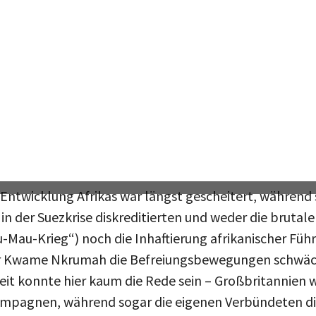
isation. Aber hat er den Rückzug der Briten aus Afri
 auf politische und strategische Leitgedanken der Reg
n.
: „The embarrassing legacy of colonial rule“
 Glaubwürdigkeit und Integrität Großbritanniens von 
hen Staaten vom Anschluss an das sowjetische Lager 
s liberale Kolonialmacht verschlechterte sich zuseh
 Entwicklung Afrikas war längst gescheitert, während s
ie in der Suezkrise diskreditierten und weder die bruta
u-Mau-Krieg“) noch die Inhaftierung afrikanischer Fü
er Kwame Nkrumah die Befreiungsbewegungen schwäc
it konnte hier kaum die Rede sein – Großbritannien 
Kampagnen, während sogar die eigenen Verbündeten d