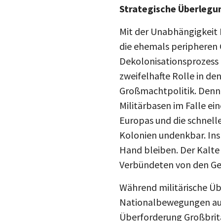
Strategische Überlegun
Mit der Unabhängigkeit 
die ehemals peripheren 
Dekolonisationsprozess E
zweifelhafte Rolle in de
Großmachtpolitik. Denn 
Militärbasen im Falle e
Europas und die schnell
Kolonien undenkbar. Ins
Hand bleiben. Der Kalte
Verbündeten von den Gef
Während militärische Ü
Nationalbewegungen auf 
Überforderung Großbritan