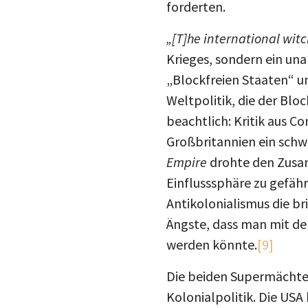
„[T]he international witc
Krieges, sondern ein un
„Blockfreien Staaten“ u
Weltpolitik, die der Bloc
beachtlich: Kritik aus 
Großbritannien ein schw
Empire
drohte den Zus
Einflusssphäre zu gefäh
Antikolonialismus die b
Ängste, dass man mit der
werden könnte.
[9]
Die beiden Supermächte 
Kolonialpolitik. Die USA
wurde Gehör geschenkt –