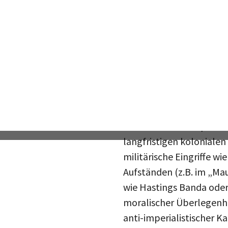
Überlegungen zur Dekolon
beschleunigt? Der Blick
1963) lässt daran zweifel
Akute Isolationsfurcht
Für Macmillan waren die
um die neuen afrikanisc
Bild des
British Empire
al
langfristigen kolonialen
militärische Eingriffe w
Aufständen (z.B. im „Ma
wie Hastings Banda od
moralischer Überlegenhe
anti-imperialistischer 
forderten.