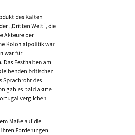
rodukt des Kalten
er „Dritten Welt“, die
e Akteure der
che Kolonialpolitik war
n war für
. Das Festhalten am
rbleibenden britischen
ls Sprachrohr des
n gab es bald akute
Portugal verglichen
hem Maße auf die
teilen
, ihren Forderungen
s, die Beziehungen nach