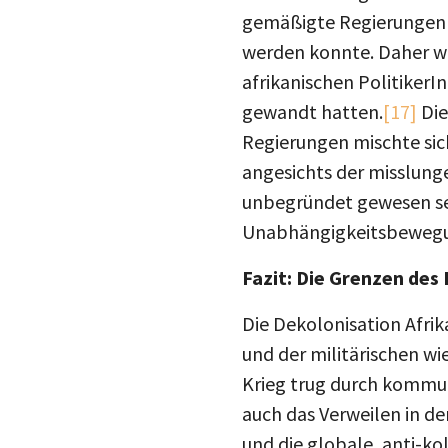
gemäßigte Regierungen i
werden konnte. Daher wu
afrikanischen Politiker
gewandt hatten.
[17]
Die
Regierungen mischte sic
angesichts der misslung
unbegründet gewesen sei
Unabhängigkeitsbewegun
Fazit: Die Grenzen des
Die Dekolonisation Afri
und der militärischen wi
Krieg trug durch kommun
auch das Verweilen in d
und die globale, anti-ko