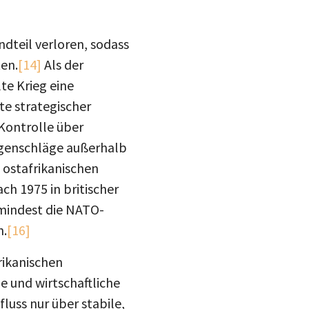
dteil verloren, sodass
ten.
[14]
Als der
te Krieg eine
te strategischer
Kontrolle über
Gegenschläge außerhalb
 ostafrikanischen
ach 1975 in britischer
umindest die NATO-
n.
[16]
rikanischen
 und wirtschaftliche
luss nur über stabile,