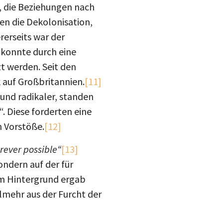
drucke
ten die Dekolonisation,
Inst
mail
erseits war der
 konnte durch eine
blue
t werden. Seit den
 auf Großbritannien.
[11]
nd radikaler, standen
. Diese forderten eine
n Vorstöße.
[12]
erever possible“
[13]
ondern auf der für
em Hintergrund ergab
elmehr aus der Furcht der