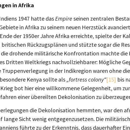
gen in Afrika
Indiens 1947 hatte das
Empire
seinen zentralen Bestan
Gebiete in Afrika zu seinem neuen Herzstück avancier
nde der 1950er Jahre Afrika erreichte, spielte der Kal
n britischen Rückzugsplänen und stützte sogar die Res
die drohende militärische Konfrontation machte die 
ines Dritten Weltkriegs nachvollziehbarer: Mögliche 
e Truppenverlegung in der Indikregion waren ohne die
besondere Kenya sollte als
„fortress colony“
[15]
bis n
 Krieg bot hier eine willkommene Gelegenheit, um z
ahren einer übereilten Dekolonisation zu überzeuge
berlegungen die Dekolonisation hemmten, war den af
lange Sicht wenig entgegenzusetzen. Die militärische
niens führte zu der Erkenntnis, dass dauerhafter Einf