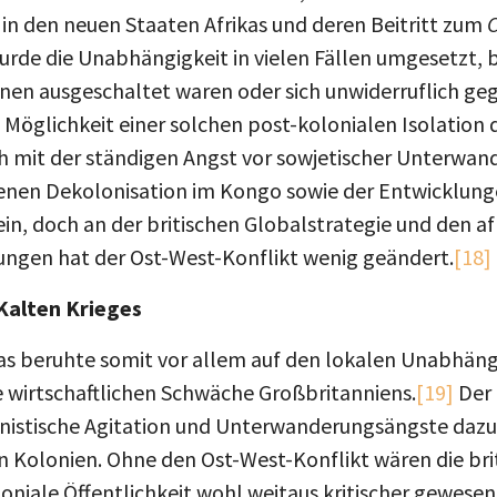
n den neuen Staaten Afrikas und deren Beitritt zum
rde die Unabhängigkeit in vielen Fällen umgesetzt, b
Innen ausgeschaltet waren oder sich unwiderruflich g
 Möglichkeit einer solchen post-kolonialen Isolation 
h mit der ständigen Angst vor sowjetischer Unterwan
enen Dekolonisation im Kongo sowie der Entwicklunge
n, doch an der britischen Globalstrategie und den af
gen hat der Ost-West-Konflikt wenig geändert.
[18]
 Kalten Krieges
kas beruhte somit vor allem auf den lokalen Unabhä
e wirtschaftlichen Schwäche Großbritanniens.
[19]
Der 
istische Agitation und Unterwanderungsängste dazu b
en Kolonien. Ohne den Ost-West-Konflikt wären die br
loniale Öffentlichkeit wohl weitaus kritischer gewes