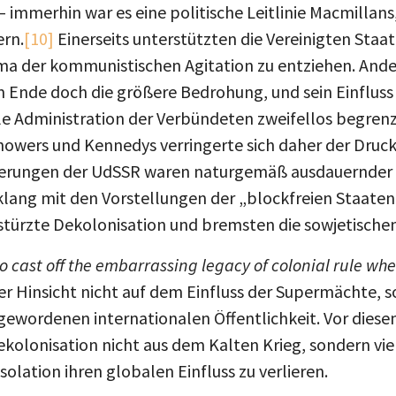
ern.
[10]
Einerseits unterstützten die Vereinigten Staa
 der kommunistischen Agitation zu entziehen. Ander
Ende doch die größere Bedrohung, und sein Einfluss
le Administration der Verbündeten zweifellos begrenz
howers und Kennedys verringerte sich daher der Druck
derungen der UdSSR waren naturgemäß ausdauernder u
lang mit den Vorstellungen der „blockfreien Staaten“
rstürzte Dekolonisation und bremsten die sowjetische
to cast off the embarrassing legacy of colonial rule wh
her Hinsicht nicht auf dem Einfluss der Supermächte, s
 gewordenen internationalen Öffentlichkeit. Vor dies
ekolonisation nicht aus dem Kalten Krieg, sondern vi
Isolation ihren globalen Einfluss zu verlieren.