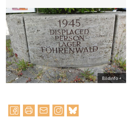
Bildinfo
Instagram
bluesky
teilen
drucken
mail