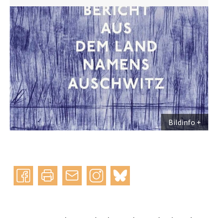
Bildinfo
Instagram
bluesky
teilen
drucken
mail