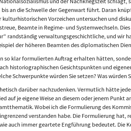
 Nationalsozialismus und der Nachkriegszeit schlägt, 
 bis an die Schwelle der Gegenwart führt. Daran knüp
r kulturhistorischen Vorzeichen untersuchen und disk
treue, Beamte in Regime- und Systemwechseln. Dies 
“ randständig verwaltungsgeschichtliche, und wir h
eispiel der höheren Beamten des diplomatischen Dien
en so klar formulierten Auftrag erhalten hätten, sonde
ach historiographischen Gesichtspunkten und eigene
elche Schwerpunkte würden Sie setzen? Was würden 
thetisch darüber nachzudenken. Vermutlich hätte jede
ed auf je eigene Weise an diesem oder jenem Punkt a
amtthematik. Wobei ich die Formulierung des Kommis
ngrenzend verstanden habe. Die Formulierung hat, rel
wie auch immer geartete Engführung bedeutet. Die K