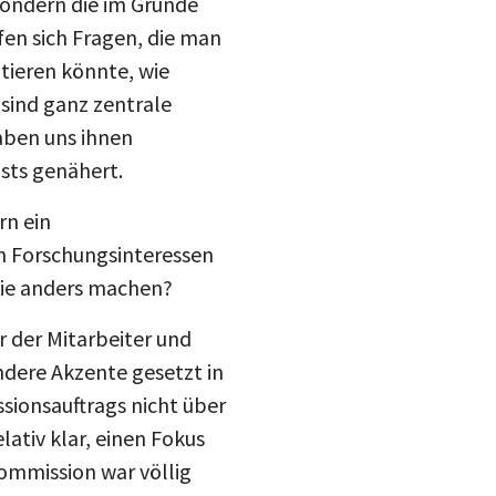
sondern die im Grunde
fen sich Fragen, die man
utieren könnte, wie
sind ganz zentrale
aben uns ihnen
sts genähert.
rn ein
n Forschungsinteressen
Sie anders machen?
r der Mitarbeiter und
ndere Akzente gesetzt in
sionsauftrags nicht über
ativ klar, einen Fokus
ommission war völlig