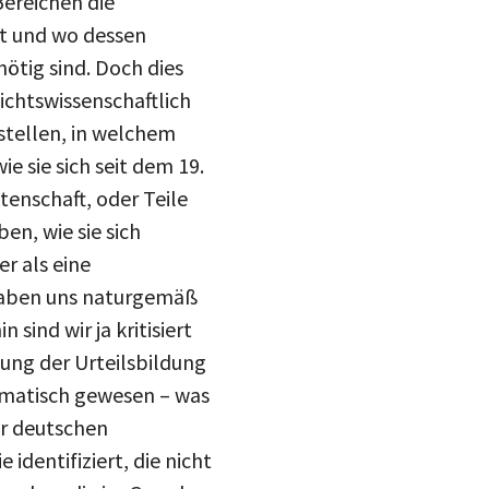
Bereichen die
drucke
ht und wo dessen
Inst
mail
nötig sind. Doch dies
hichtswissenschaftlich
blue
stellen, in welchem
 sie sich seit dem 19.
enschaft, oder Teile
n, wie sie sich
er als eine
r haben uns naturgemäß
sind wir ja kritisiert
tung der Urteilsbildung
ematisch gewesen – was
er deutschen
dentifiziert, die nicht