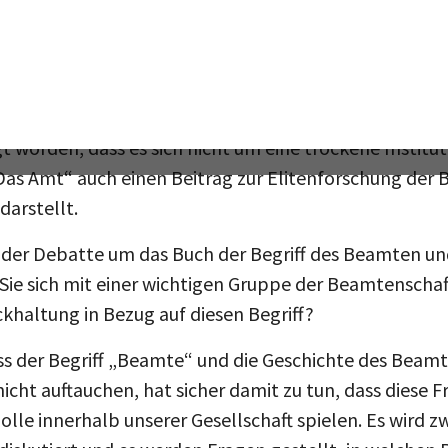
ministerien und Bundeseinrichtungen gegeben hat. W
eranschaulichen, dass diese personelle Kontinuität s
chiedenen Politikfeldern und in verschiedenen Handlu
ewinn, der sich in weiteren Forschungen zu dieser Them
t worden, dass es sich nicht um eine trockene Institu
Das Amt“ auch einen Beitrag zur Elitenforschung der 
darstellt.
s in der Debatte um das Buch der Begriff des Beamten 
Sie sich mit einer wichtigen Gruppe der Beamtenschaft
ckhaltung in Bezug auf diesen Begriff?
ass der Begriff „Beamte“ und die Geschichte des Bea
nicht auftauchen, hat sicher damit zu tun, dass diese 
le innerhalb unserer Gesellschaft spielen. Es wird z