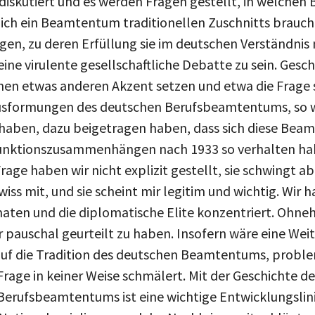
skutiert und es werden Fragen gestellt, in welchen 
ich ein Beamtentum traditionellen Zuschnitts brauc
gen, zu deren Erfüllung sie im deutschen Verständnis 
eine virulente gesellschaftliche Debatte zu sein. Gesc
nen etwas anderen Akzent setzen und etwa die Frage 
usformungen des deutschen Berufsbeamtentums, so wie
haben, dazu beigetragen haben, dass sich diese Beamt
unktionszusammenhängen nach 1933 so verhalten habe
age haben wir nicht explizit gestellt, sie schwingt ab
iss mit, und sie scheint mir legitim und wichtig. Wi
aten und die diplomatische Elite konzentriert. Ohnehin 
 pauschal geurteilt zu haben. Insofern wäre eine Wei
auf die Tradition des deutschen Beamtentums, probl
rage in keiner Weise schmälert. Mit der Geschichte d
rufsbeamtentums ist eine wichtige Entwicklungslinie i