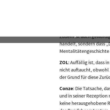
nach 1945 in den Bundes
des Auswärtigen Amtes v
hatte, nämlich auf vers
dies ist ein Erkenntnisg
Zudem ist auch gewürdig
handelt, sondern dass „
Mentalitätengeschichte 
ZOL
: Auffällig ist, das
nicht auftaucht, obwohl 
der Grund für diese Zurü
Conze
: Die Tatsache, d
und in seiner Rezeption 
keine herausgehobene Rol