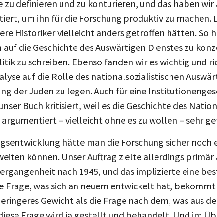
se zu definieren und zu konturieren, und das haben wir
tiert, um ihn für die Forschung produktiv zu machen. 
re Historiker vielleicht anders getroffen hätten. So 
h auf die Geschichte des Auswärtigen Dienstes zu konz
tik zu schreiben. Ebenso fanden wir es wichtig und ric
yse auf die Rolle des nationalsozialistischen Auswär
 der Juden zu legen. Auch für eine Institutionengesc
nser Buch kritisiert, weil es die Geschichte des Natio
 argumentiert – vielleicht ohne es zu wollen – sehr gef
egsentwicklung hätte man die Forschung sicher noch e
 weiten können. Unser Auftrag zielte allerdings primä
 Vergangenheit nach 1945, und das implizierte eine b
 Frage, was sich an neuem entwickelt hat, bekommt a
eringeres Gewicht als die Frage nach dem, was aus der
diese Frage wird ja gestellt und behandelt. Und im Üb