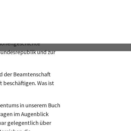
ir konnten am Beispiel
ehr praktische Folgen
ngsbezügen. Ich denke,
atik fortsetzen wird.
tionengeschichte
Bundesrepublik und zur
und der Beamtenschaft
 beschäftigen. Was ist
mtentums in unserem Buch
Fragen im Augenblick
teilen
war gelegentlich über