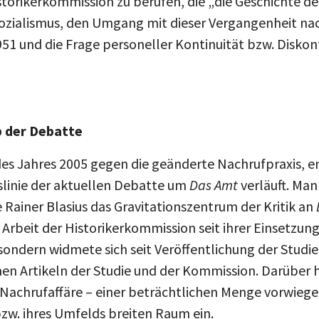
istorikerkommission zu berufen, die „die Geschichte d
lsozialismus, den Umgang mit dieser Vergangenheit n
51 und die Frage personeller Kontinuität bzw. Diskon
b der Debatte
 des Jahres 2005 gegen die geänderte Nachrufpraxis, e
linie der aktuellen Debatte um
Das Amt
verläuft. Man
Rainer Blasius das Gravitationszentrum der Kritik an
Arbeit der Historikerkommission seit ihrer Einsetzun
sondern widmete sich seit Veröffentlichung der Studie 
en Artikeln der Studie und der Kommission. Darüber h
Nachrufaffäre – einer beträchtlichen Menge vorwiegen
zw. ihres Umfelds breiten Raum ein.