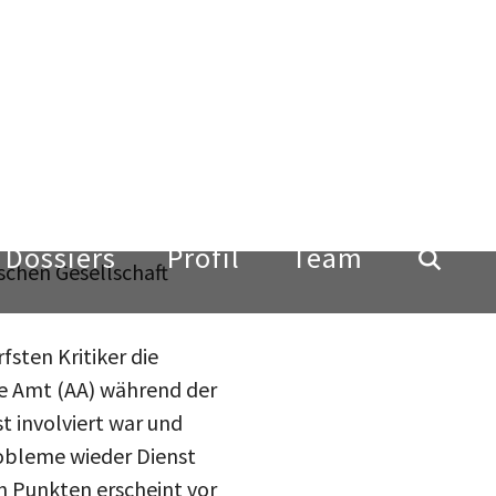
 Jedoch dürfen Schärfe
 Stimmen deutlich
er Browning, Autor einer
che weitere prominente
bis hin zu Götz Aly –
istungen der Studie.
eschriebenen Debatte um
s im Ausland durchweg
tschen Gesellschaft
fsten Kritiker die
ge Amt (AA) während der
t involviert war und
robleme wieder Dienst
n Punkten erscheint vor