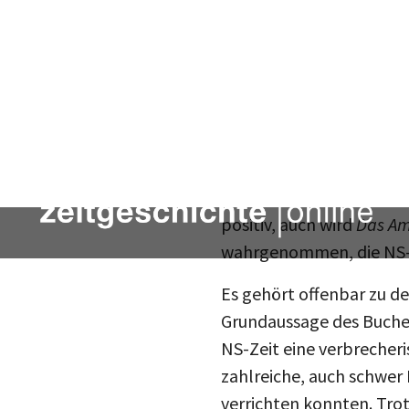
rückte die Studie mehr
und Lautstärke dieser Vo
überwog. Die meisten Re
allseits hochgelobten P
Vertreter des Fachs von 
brachten zwar auch Krit
Ebenfalls darf nicht üb
ein rein deutsches Phän
positiv, auch wird
Das A
wahrgenommen, die NS-
Es gehört offenbar zu den
Grundaussage des Buches
NS-Zeit eine verbrecheri
zahlreiche, auch schwer
verrichten konnten. Tro