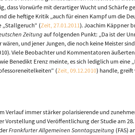
ig, dass Vorwürfe mit derartiger Wucht und Schärfe g
 die heftige Kritik „auch für einen Kampf um die D
 „Stallgeruch“ (
Zeit, 27.01.2011
). Joachim Käppner br
utschen Zeitung
auf folgenden Punkt: „Da ist der Unm
 wären, und jener Jungen, die noch keine Meister sind,
10). Viele Beobachter und Kommentatoren äußerten s
wie Benedikt Erenz meinte, es sich lediglich um eine „
fessoreneitelkeiten“ (
Zeit, 09.12.2010
) handle, greift
em Verlauf immer stärker polarisierende und zunehmen
er Vorstellung und Veröffentlichung der Studie am 28
 der
Frankfurter Allgemeinen Sonntagszeitung
(FAS) 