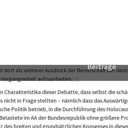
mals in die Nähe von Propagandapamphleten der DDR.
rwürfe nicht verdecken, dass der Anteil der positiven
zensenten und Fachhistoriker – allen voran Christoph
ionierstudie zum Auswärtigen Amt, aber auch zahlrei
Ulrich Herbert, Saul Friedländer über Michael Stürmer 
ik an, betonten aber ungleich mehr die Vorzüge und Le
ersehen werden, dass es sich bei der im Folgenden b
omen handelt – nicht nur ist die Rezeption des Buche
mt
dort als weiterer Ausdruck der Bereitschaft der deu
Vergangenheit aufzuarbeiten.
[2]
 Charakteristika dieser Debatte, dass selbst die schär
 nicht in Frage stellten – nämlich dass das Auswärti
sche Politik betrieb, in die Durchführung des Holocaus
 Belastete im AA der Bundesrepublik ohne größere P
tz des breiten und grundsätzlichen Konsenses in diese