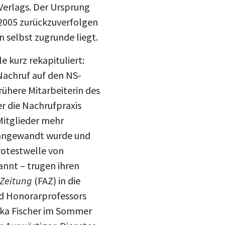
drucke
Verlags. Der Ursprung
 2005 zurückzuverfolgen
Inst
mail
 selbst zugrunde liegt.
blue
e kurz rekapituliert:
Nachruf auf den NS-
ühere Mitarbeiterin des
r die Nachrufpraxis
Mitglieder mehr
 angewandt wurde und
rotestwelle von
annt – trugen ihren
 Zeitung
(FAZ) in die
nd Honorarprofessors
chka Fischer im Sommer