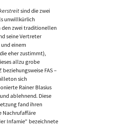
kerstreit
sind die zwei
s unwillkürlich
den zwei traditionellen
nd seine Vertreter
) und einem
udie eher zustimmt),
eses allzu grobe
AZ beziehungsweise FAS –
lleton sich
onierte Rainer Blasius
h und ablehnend. Diese
etzung fand ihren
ie Nachrufaffäre
der Infamie“ bezeichnete