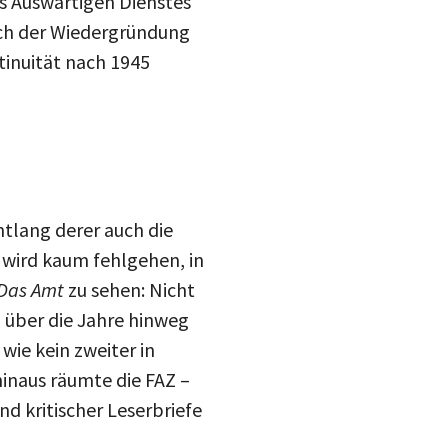
es Auswärtigen Dienstes
ach der Wiedergründung
tinuität nach 1945
ntlang derer auch die
 wird kaum fehlgehen, in
Das Amt
zu sehen: Nicht
g über die Jahre hinweg
wie kein zweiter in
inaus räumte die FAZ –
d kritischer Leserbriefe