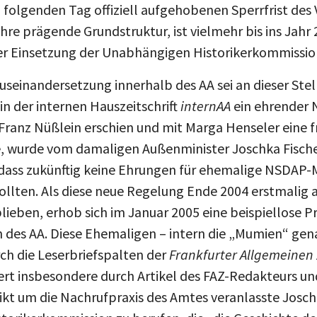
olgenden Tag offiziell aufgehobenen Sperrfrist des 
hre prägende Grundstruktur, ist vielmehr bis ins Jahr
der Einsetzung der Unabhängigen Historikerkommission
useinandersetzung innerhalb des AA sei an dieser Stell
n der internen Hauszeitschrift
internAA
ein ehrender 
ranz Nüßlein erschien und mit Marga Henseler eine fr
, wurde vom damaligen Außenminister Joschka Fische
dass zukünftig keine Ehrungen für ehemalige NSDAP-
lten. Als diese neue Regelung Ende 2004 erstmalig
lieben, erhob sich im Januar 2005 eine beispiellose P
 des AA. Diese Ehemaligen – intern die „Mumien“ gen
ch die Leserbriefspalten der
Frankfurter Allgemeinen
kiert insbesondere durch Artikel des FAZ-Redakteurs u
flikt um die Nachrufpraxis des Amtes veranlasste Jos