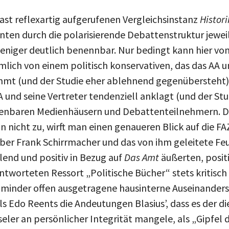
fast reflexartig aufgerufenen Vergleichsinstanz
Histori
nten durch die polarisierende Debattenstruktur jeweil
niger deutlich benennbar. Nur bedingt kann hier von 
mlich von einem politisch konservativen, das das AA u
immt (und der Studie eher ablehnend gegenübersteht
AA und seine Vertreter tendenziell anklagt (und der St
henbaren Medienhäusern und Debattenteilnehmern. Di
nn nicht zu, wirft man einen genaueren Blick auf die F
r Frank Schirrmacher und das von ihm geleitete Feui
end und positiv in Bezug auf
Das Amt
äußerten, positi
ntworteten Ressort „Politische Bücher“ stets kritisc
minder offen ausgetragene hausinterne Auseinanders
ls Edo Reents die Andeutungen Blasius’, dass es der d
ler an persönlicher Integrität mangele, als „Gipfel 