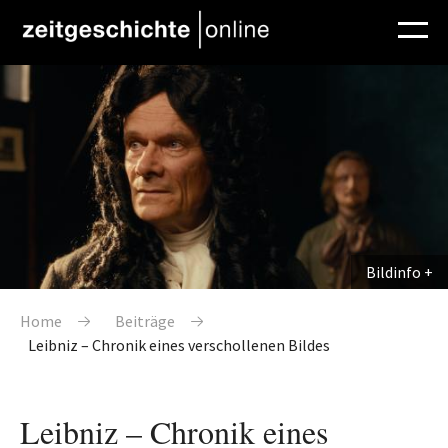
Direkt zum Inhalt
Bildinfo
Pfadnavigation
Home
Beiträge
Leibniz – Chronik eines verschollenen Bildes
Leibniz – Chronik eines