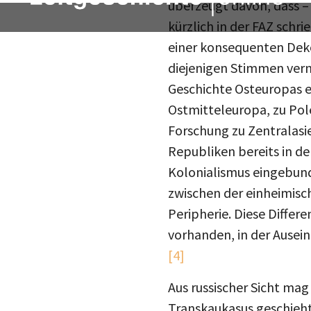
überzeugt davon, dass –
kürzlich in der FAZ schri
einer konsequenten Deko
diejenigen Stimmen verne
Geschichte Osteuropas e
Ostmitteleuropa, zu Pole
Forschung zu Zentralasi
Republiken bereits in de
Kolonialismus eingebun
zwischen der einheimis
Peripherie. Diese Differ
vorhanden, in der Ausein
[4]
Aus russischer Sicht mag
Transkaukasus geschieht