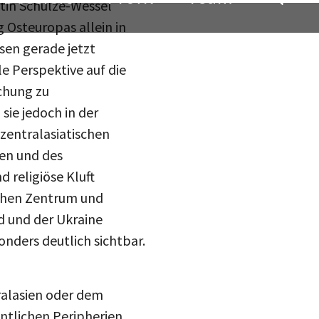
tin Schulze-Wessel
g Osteuropas allein in
sen gerade jetzt
le Perspektive auf die
chung zu
sie jedoch in der
zentralasiatischen
ien und des
d religiöse Kluft
schen Zentrum und
nd und der Ukraine
nders deutlich sichtbar.
teilen
tralasien oder dem
ntlichen Peripherien