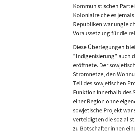
Kommunistischen Partei a
Kolonialreiche es jemals
Republiken war ungleich 
Voraussetzung für die re
Diese Überlegungen bleib
"Indigenisierung" auch 
eröffnete. Der sowjetisc
Stromnetze, den Wohnung
Teil des sowjetischen Pr
Funktion innerhalb des S
einer Region ohne eigene
sowjetische Projekt war 
verteidigten die soziali
zu Botschafter:innen ein