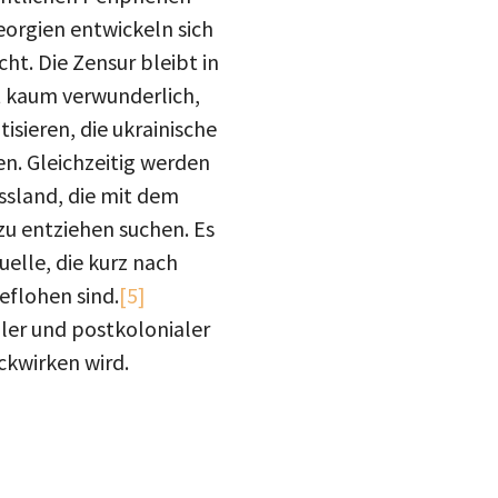
drucke
orgien entwickeln sich
Inst
mail
ht. Die Zensur bleibt in
st kaum verwunderlich,
blue
isieren, die ukrainische
en. Gleichzeitig werden
ssland, die mit dem
 zu entziehen suchen. Es
uelle, die kurz nach
eflohen sind.
[5]
aler und postkolonialer
ckwirken wird.