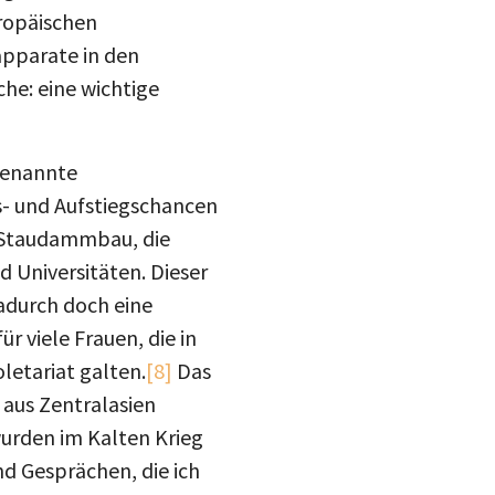
uropäischen
apparate in den
he: eine wichtige
 genannte
s- und Aufstiegschancen
en Staudammbau, die
 Universitäten. Dieser
dadurch doch eine
r viele Frauen, die in
letariat galten.
[8]
Das
 aus Zentralasien
wurden im Kalten Krieg
nd Gesprächen, die ich