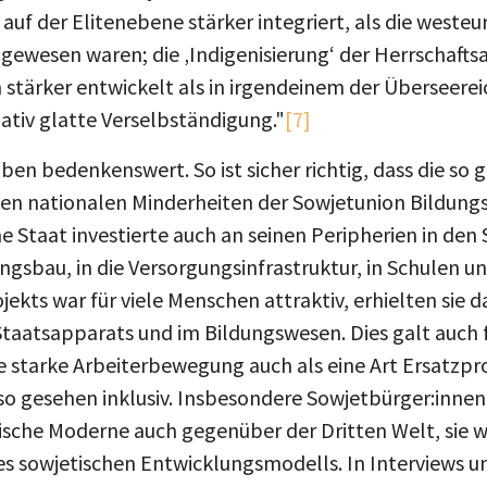
uf der Elitenebene stärker integriert, als die weste
 gewesen waren; die ‚Indigenisierung‘ der Herrschafts
stärker entwickelt als in irgendeinem der Überseereic
lativ glatte Verselbständigung."
[7]
en bedenkenswert. So ist sicher richtig, dass die so
den nationalen Minderheiten der Sowjetunion Bildung
he Staat investierte auch an seinen Peripherien in d
sbau, in die Versorgungsinfrastruktur, in Schulen und
ojekts war für viele Menschen attraktiv, erhielten sie 
taatsapparats und im Bildungswesen. Dies galt auch fü
 starke Arbeiterbewegung auch als eine Art Ersatzpro
so gesehen inklusiv. Insbesondere Sowjetbürger:innen
stische Moderne auch gegenüber der Dritten Welt, sie 
es sowjetischen Entwicklungsmodells. In Interviews u