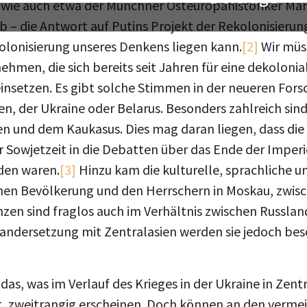
 wie auch etwa der Münchner Osteuropahistoriker Mar
eb – die Antwort auf Putins Projekt der Rekolonisierun
lonisierung unseres Denkens liegen kann.
[2]
Wir müs
hmen, die sich bereits seit Jahren für eine dekolonia
insetzen. Es gibt solche Stimmen in der neueren Fors
n, der Ukraine oder Belarus. Besonders zahlreich sind 
en und dem Kaukasus. Dies mag daran liegen, dass die 
r Sowjetzeit in die Debatten über das Ende der Imper
den waren.
[3]
Hinzu kam die kulturelle, sprachliche un
chen Bevölkerung und den Herrschern in Moskau, zwi
enzen sind fraglos auch im Verhältnis zwischen Russla
andersetzung mit Zentralasien werden sie jedoch beso
 das, was im Verlauf des Krieges in der Ukraine in Zen
, zweitrangig erscheinen. Doch können an den vermei