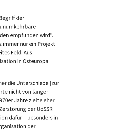
egriff der
ch unumkehrbare
emden empfunden wird“.
nz immer nur ein Projekt
ites Feld. Aus
isation in Osteuropa
her die Unterschiede [zur
rte nicht von länger
70er Jahre zielte eher
e Zerstörung der UdSSR
gion dafür – besonders in
rganisation der