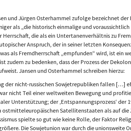
sen und Jürgen Osterhammel zufolge bezeichnet der B
iger als „die historisch einmalige und voraussichtli
r Herrschaft, die als ein Untertanenverhältnis zu Fr
ja utopischer Anspruch, der in seiner letzten Konseque
was als Fremdherrschaft „empfunden“ wird, ist ein we
 ist zudem zu bedenken, dass der Prozess der Dekolon
ufweist. Jansen und Osterhammel schreiben hierzu:
g der nicht-russischen Sowjetrepubliken fallen […] e
 war nicht Teil einer weltweiten Bewegung und profitie
aler Unterstützung; der ‚Entspannungsprozess‘ der 19
en ostmitteleuropäischen Satellitenstaaten als auf di
sismus spielte so gut wie keine Rolle, der Faktor Reli
größere. Die Sowjetunion war durch die unionsweite O