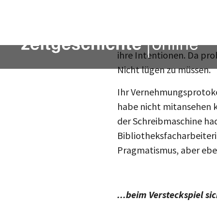
Es ist frappierend, im G
Gerichtsverhandlung zu 
wie ein Kind. Sie bekenn
ihre Intentionen. Da pro
Nicht lügen zu müssen.
Ihr Vernehmungsprotokol
habe nicht mitansehen k
der Schreibmaschine hade
Bibliotheksfacharbeiter
Pragmatismus, aber eben
...beim Versteckspiel si