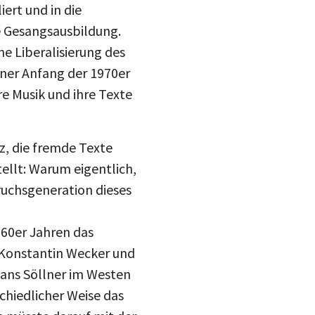
drucke
ert und in die
e Gesangsausbildung.
Inst
mail
e Liberalisierung des
blue
gner Anfang der 1970er
re Musik und ihre Texte
z, die fremde Texte
stellt: Warum eigentlich,
ruchsgeneration dieses
960er Jahren das
 Konstantin Wecker und
Hans Söllner im Westen
hiedlicher Weise das