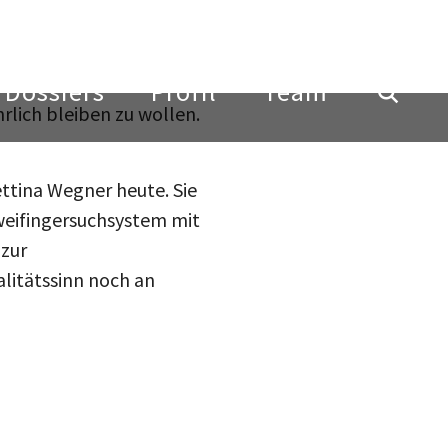
r 20jährigen in der
. Die Angeklagte klingt
rt naiv und sehr offen
rlich bleiben zu wollen.
ttina Wegner heute. Sie
weifingersuchsystem mit
 zur
alitätssinn noch an
teilen