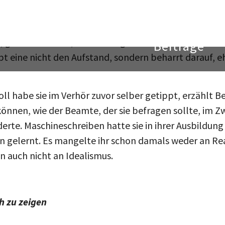
egenschnitt zur heutigen Bettina Wegner die Stimme de
hören, von der die Tonbänder erhalten geblieben sind
t, getan zu haben, was ihr vorgeworfen wird, und erklä
bt eine nicht den Aufstand, sondern beharrt darauf, eh
l habe sie im Verhör zuvor selber getippt, erzählt Be
önnen, wie der Beamte, der sie befragen sollte, im Z
rte. Maschineschreiben hatte sie in ihrer Ausbildung
in gelernt. Es mangelte ihr schon damals weder an Re
 auch nicht an Idealismus.
ch zu zeigen