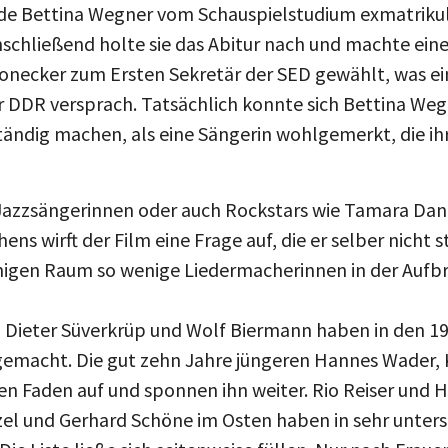
rde Bettina Wegner vom Schauspielstudium exmatrikuli
nschließend holte sie das Abitur nach und machte ein
onecker zum Ersten Sekretär der SED gewählt, was ein
er DDR versprach. Tatsächlich konnte sich Bettina We
tändig machen, als eine Sängerin wohlgemerkt, die ih
 Jazzsängerinnen oder auch Rockstars wie Tamara Dan
ens wirft der Film eine Frage auf, die er selber nicht 
higen Raum so wenige Liedermacherinnen in der Aufb
 Dieter Süverkrüp und Wolf Biermann haben in den 1
 gemacht. Die gut zehn Jahre jüngeren Hannes Wader,
 Faden auf und sponnen ihn weiter. Rio Reiser und 
l und Gerhard Schöne im Osten haben in sehr untersc