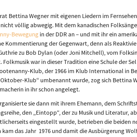
trat Bettina Wegner mit eigenen Liedern im Fernsehen a
 nicht völlig abwegig. Mit dem kanadischen Folksäng
nny-Bewegung
in der DDR an – und mit ihr ein ameri
eine Kommentierung der Gegenwart, denn als Reaktivi
uthrie zu Bob Dylan (oder Joni Mitchell), vom Folksin
. Folkmusik war in dieser Tradition eine Schule der S
Hootenanny-Klub, der 1966 im Klub International in B
in „Oktober-Klub“ umbenannt wurde, zog sich Bettina 
rmacherin in ihr schon angelegt.
rganisierte sie dann mit ihrem Ehemann, dem Schriftst
gsreihe, den „Eintopp“, der zu Musik und Literatur, a
atlicherseits eingestellt wurde, betrieben die beiden n
 kam das Jahr 1976 und damit die Ausbürgerung Wol