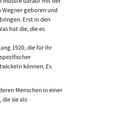
en müsste darauf mit der
na Wegner geboren und
ringen. Erst in den
s hat die, die es
ng 1920, die für ihr
spezifischer
ntwickeln können. Es
deren Menschen in einer
die sie als