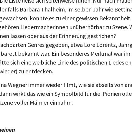
Die Liste ließe sich seitenweise füllen. Nur nach Frau
lenfalls Barbara Thalheim, im selben Jahr wie Betti
gewachsen, konnte es zu einer gewissen Bekanntheit b
gehören Liedermacherinnen unüberhörbar zu Szene. Wa
n lassen oder aus der Erinnerung gestrichen?
nachbarten Genres gegeben, etwa Lore Lorentz, Jahrga
Kabarett bekannt war. Ein besonderes Merkmal war ihr 
te sich eine weibliche Linie des politischen Liedes e
(wieder) zu entdecken.
na Wegner immer wieder filmt, wie sie abseits von an
ann wirkt das wie ein Symbolbild für die Pionierrolle, 
 Szene voller Männer einnahm.
cheinen