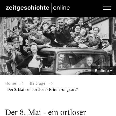
Direkt zum Inhalt
Bildinfo
Pfadnavigation
Home
Beiträge
Der 8. Mai - ein ortloser Erinnerungsort?
Der 8. Mai - ein ortloser