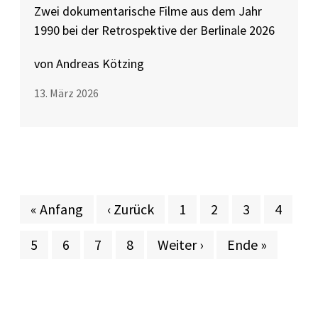
Zwei dokumentarische Filme aus dem Jahr
1990 bei der Retrospektive der Berlinale 2026
von Andreas Kötzing
13. März 2026
Erste Seite
Vorherige Seite
Seite
Seite
Seite
Seite
« Anfang
‹ Zurück
1
2
3
4
Aktuelle Seite
Seite
Seite
Seite
Nächste Seite
Letzte Seite
5
6
7
8
Weiter ›
Ende »